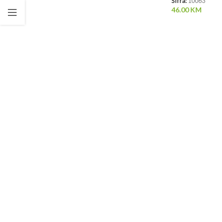
Šifra:
10063
46.00
KM