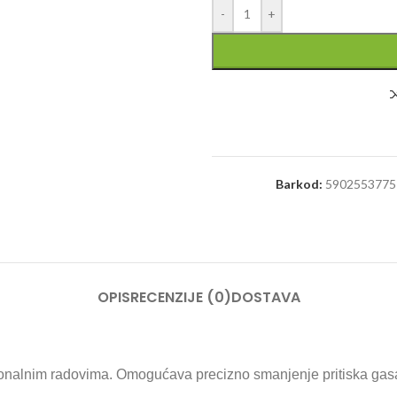
-
+
Barkod:
5902553775
OPIS
RECENZIJE (0)
DOSTAVA
esionalnim radovima. Omogućava precizno smanjenje pritiska gas