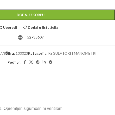
DODAJ U KORPU
Uporedi
Dodaj u listu želja
52735607
778
Šifra:
100023
Kategorija:
REGULATORI I MANOMETRI
Podijeli:
a. Opremljen sigurnosnim ventilom.