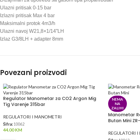
Ulazni pritisak 0-15 bar
Izlazni pritisak Max 4 bar
Maksimalni protok 4m3/h
Ulazni navoj W21,8×1/14”LH
Izlaz G3/8LH + adapter 8mm
Povezani proizvodi
Regulator Manometar za CO2 Argon Mig
NEMA
Tig Varenje 315bar
NA
ZALIHI
Manometar Re
REGULATORI I MANOMETRI
Butan Mini ZR
Šifra:
10062
44.00
KM
REGULATORI 