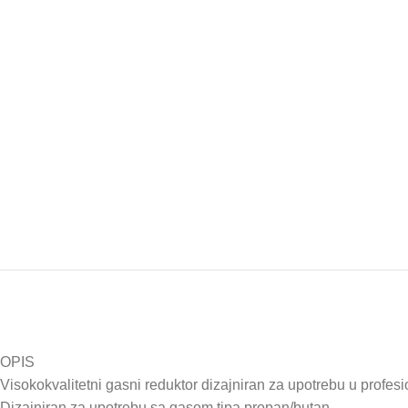
OPIS
Visokokvalitetni gasni reduktor dizajniran za upotrebu u prof
Dizajniran za upotrebu sa gasom tipa propan/butan