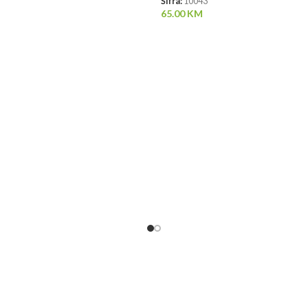
Šifra:
10043
65.00
KM