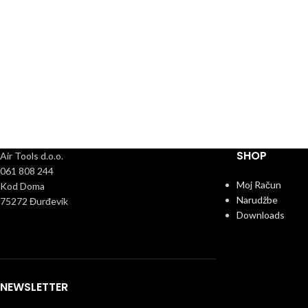
SHOP
Air Tools d.o.o.
061 808 244
Moj Račun
Kod Doma
Narudžbe
75272 Đurđevik
Downloads
NEWSLETTER