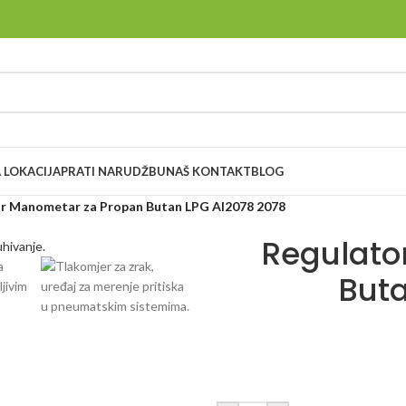
 LOKACIJA
PRATI NARUDŽBU
NAŠ KONTAKT
BLOG
r Manometar za Propan Butan LPG AI2078 2078
Regulato
Buta