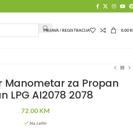
PRIJAVA / REGISTRACIJA
0.00
K
r Manometar za Propan
n LPG AI2078 2078
72.00
KM
Na zalihi