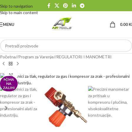
Skip to navigation
Skip to main content
MENU
0.00
K
Početna
/
Program za Varenje
/
REGULATORI I MANOMETRI
Klikni da uvećaš
NEMA
NA
ZALIHI