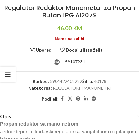
Regulator Reduktor Manometar za Propan
Butan LPG AI2079
46.00
KM
Nema na zalihi
Uporedi
Dodaj u listu želja
59107934
Barkod:
5904422408282
Šifra:
40178
Kategorija:
REGULATORI I MANOMETRI
Podijeli:
Opis
Propan reduktor sa manometrom
Jednostepeni cilindarski regulator sa varijabilnom regulacijom