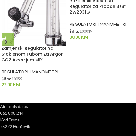
Razdjelnik Račva sa
Regulator za Propan 3/8”
2W2031G
REGULATORI I MANOMETRI
Šifra:
100019
30.00
KM
Zamjenski Regulator Sa
Staklenom Tubom Za Argon
CO2 Akvarijum MIX
REGULATORI I MANOMETRI
Šifra:
10059
22.00
KM
Air Tools d.o.o.
061 808 244
Kod Doma
75272 Đurđevik