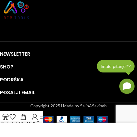
NEWSLETTER
SHOP
×
Imate pitanje?
PODRŠKA
POSALJI EMAIL
Copyright 2025 l Made by Salih&Sakinah
Shop
Lista želja
Korpa
Moj račun
Bočna Traka
Koristimo kolačiće u cilju poboljšanja iskustva na našem web sajtu.
Korištenjem ovog web sajta, šlažete se sa korištenjem kolačića.