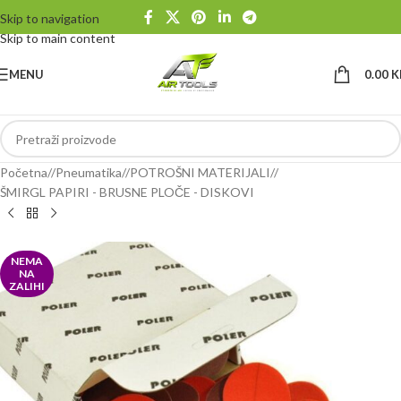
Skip to navigation
Skip to main content
MENU
0.00
K
Početna
/
Pneumatika
/
POTROŠNI MATERIJALI
/
ŠMIRGL PAPIRI - BRUSNE PLOČE - DISKOVI
NEMA
NA
ZALIHI