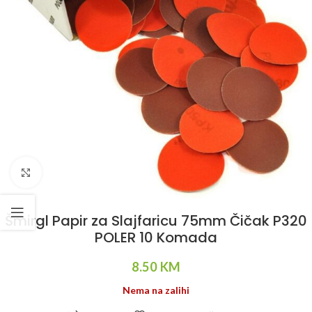
Klikni da uvećaš
Šmirgl Papir za Slajfaricu 75mm Čičak P320
POLER 10 Komada
8.50
KM
Nema na zalihi