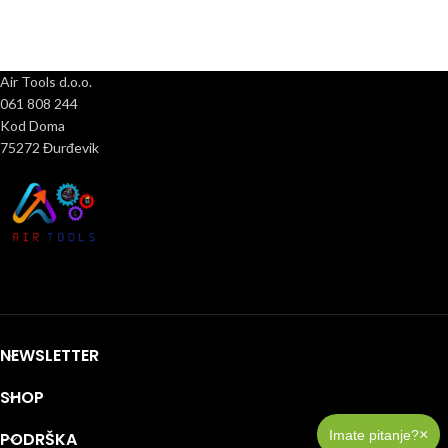
Air Tools d.o.o.
061 808 244
Kod Doma
75272 Đurđevik
NEWSLETTER
SHOP
×
Imate pitanje?
PODRŠKA