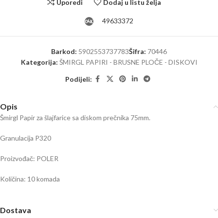
Uporedi
Dodaj u listu želja
49633372
Barkod:
5902553737783
Šifra:
70446
Kategorija:
ŠMIRGL PAPIRI - BRUSNE PLOČE - DISKOVI
Podijeli:
Opis
Šmirgl Papir za šlajfarice sa diskom prečnika 75mm.
Granulacija P320
Proizvođač: POLER
Količina: 10 komada
Dostava