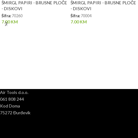
ŠMIRGL PAPIRI - BRUSNE PLOČE
ŠMIRGL PAPIRI - BRUSNE PLOČE
- DISKOVI
- DISKOVI
Šifra:
70260
Šifra:
70004
7.00
KM
7.00
KM
Air Tools d.o.o.
061 808 244
Kod Doma
75272 Đurđevik