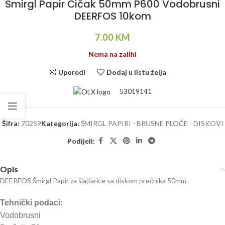
Smirgl Papir Čičak 50mm P600 Vodobrusni
DEERFOS 10kom
7.00
KM
Nema na zalihi
Uporedi
Dodaj u listu želja
53019141
Šifra:
70259
Kategorija:
ŠMIRGL PAPIRI - BRUSNE PLOČE - DISKOVI
Podijeli:
Opis
DEERFOS Šmirgl Papir za šlajfarice sa diskom prečnika 50mm.
Tehnički podaci:
Vodobrusni