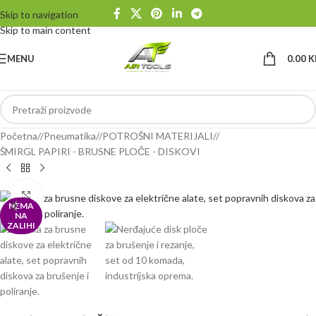
Skip to navigation
Skip to main content
MENU
0.00
K
Početna
/
Pneumatika
/
POTROŠNI MATERIJALI
/
ŠMIRGL PAPIRI - BRUSNE PLOČE - DISKOVI
Klikni da uvećaš
NEMA
NA
ZALIHI