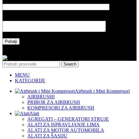
Naslov poruke
Vaša poruka
Please leave this field empty.
Copyright 2025 l Made by Salih&Sakinah
Search
MENU
KATEGORIJE
Airbrush i Mini Kompresori
AIRBRUSHI
PRIBOR ZA AIRBRUSH
KOMPRESORI ZA AIRBRUSH
Alati
AGREGATI – GENERATORI STRUJE
ALATI ZA ISPRAVLJANJE LIMA
ALATI ZA MOTOR AUTOMOBILA
ALATI ZA ŠASIJU