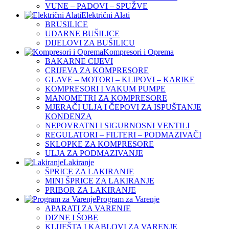
VUNE – PADOVI – SPUŽVE
Električni Alati
BRUSILICE
UDARNE BUŠILICE
DIJELOVI ZA BUŠILICU
Kompresori i Oprema
BAKARNE CIJEVI
CRIJEVA ZA KOMPRESORE
GLAVE – MOTORI – KLIPOVI – KARIKE
KOMPRESORI I VAKUM PUMPE
MANOMETRI ZA KOMPRESORE
MJERAČI ULJA I ČEPOVI ZA ISPUŠTANJE
KONDENZA
NEPOVRATNI I SIGURNOSNI VENTILI
REGULATORI – FILTERI – PODMAZIVAČI
SKLOPKE ZA KOMPRESORE
ULJA ZA PODMAZIVANJE
Lakiranje
ŠPRICE ZA LAKIRANJE
MINI ŠPRICE ZA LAKIRANJE
PRIBOR ZA LAKIRANJE
Program za Varenje
APARATI ZA VARENJE
DIZNE I ŠOBE
KLIJEŠTA I KABLOVI ZA VARENJE