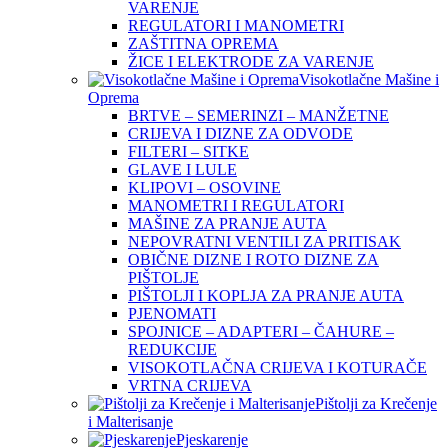
VARENJE
REGULATORI I MANOMETRI
ZAŠTITNA OPREMA
ŽICE I ELEKTRODE ZA VARENJE
Visokotlačne Mašine i
Oprema
BRTVE – SEMERINZI – MANŽETNE
CRIJEVA I DIZNE ZA ODVODE
FILTERI – SITKE
GLAVE I LULE
KLIPOVI – OSOVINE
MANOMETRI I REGULATORI
MAŠINE ZA PRANJE AUTA
NEPOVRATNI VENTILI ZA PRITISAK
OBIČNE DIZNE I ROTO DIZNE ZA
PIŠTOLJE
PIŠTOLJI I KOPLJA ZA PRANJE AUTA
PJENOMATI
SPOJNICE – ADAPTERI – ČAHURE –
REDUKCIJE
VISOKOTLAČNA CRIJEVA I KOTURAČE
VRTNA CRIJEVA
Pištolji za Krečenje
i Malterisanje
Pjeskarenje