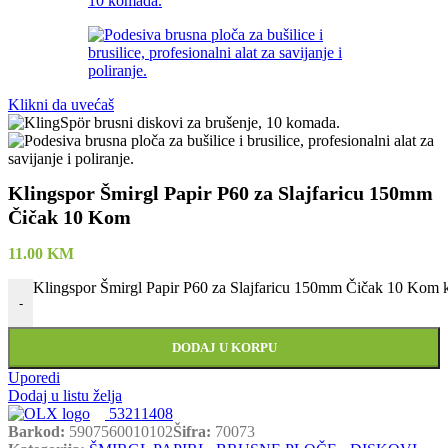
Klikni da uvećaš
Klingspor Šmirgl Papir P60 za Slajfaricu 150mm
Čičak 10 Kom
11.00
KM
Klingspor Šmirgl Papir P60 za Slajfaricu 150mm Čičak 10 Kom k
-
DODAJ U KORPU
Uporedi
Dodaj u listu želja
53211408
Barkod:
5907560010102
Šifra:
70073