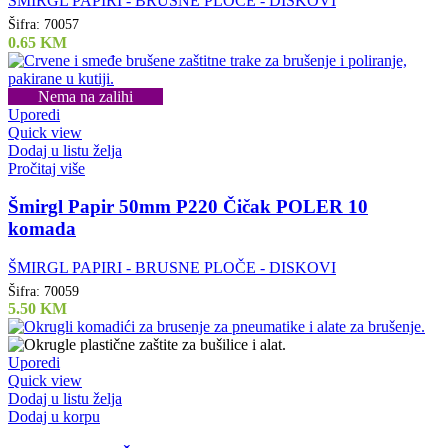
ŠMIRGL PAPIRI - BRUSNE PLOČE - DISKOVI
Šifra:
70057
0.65
KM
Nema na zalihi
Uporedi
Quick view
Dodaj u listu želja
Pročitaj više
Šmirgl Papir 50mm P220 Čičak POLER 10
komada
ŠMIRGL PAPIRI - BRUSNE PLOČE - DISKOVI
Šifra:
70059
5.50
KM
Uporedi
Quick view
Dodaj u listu želja
Dodaj u korpu