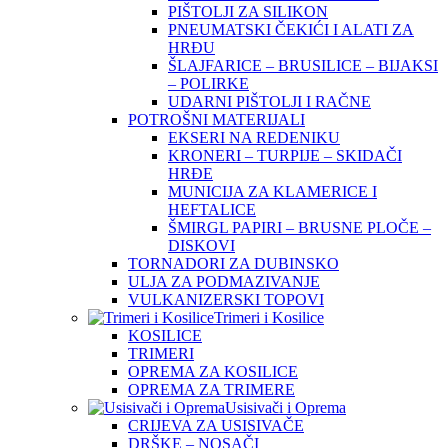
PIŠTOLJI ZA SILIKON
PNEUMATSKI ČEKIĆI I ALATI ZA
HRĐU
ŠLAJFARICE – BRUSILICE – BIJAKSI
– POLIRKE
UDARNI PIŠTOLJI I RAČNE
POTROŠNI MATERIJALI
EKSERI NA REDENIKU
KRONERI – TURPIJE – SKIDAČI
HRĐE
MUNICIJA ZA KLAMERICE I
HEFTALICE
ŠMIRGL PAPIRI – BRUSNE PLOČE –
DISKOVI
TORNADORI ZA DUBINSKO
ULJA ZA PODMAZIVANJE
VULKANIZERSKI TOPOVI
Trimeri i Kosilice
KOSILICE
TRIMERI
OPREMA ZA KOSILICE
OPREMA ZA TRIMERE
Usisivači i Oprema
CRIJEVA ZA USISIVAČE
DRŠKE – NOSAČI