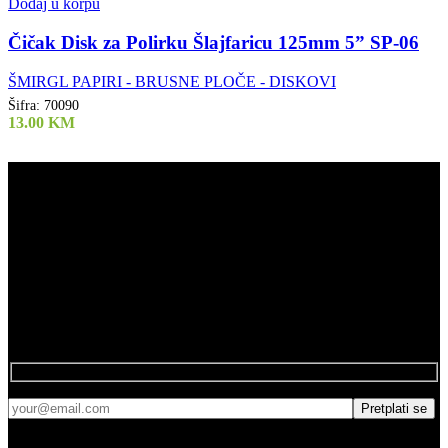
Dodaj u korpu
Čičak Disk za Polirku Šlajfaricu 125mm 5” SP-06
ŠMIRGL PAPIRI - BRUSNE PLOČE - DISKOVI
Šifra:
70090
13.00
KM
Air Tools d.o.o.
061 808 244
Kod Doma
75272 Đurđevik
Newsletter
Pretplatite se na naš newsletter.