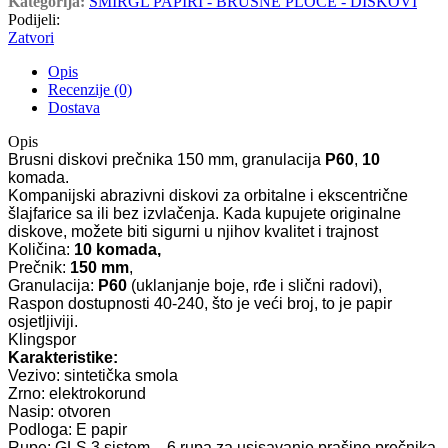
Kategorija:
ŠMIRGL PAPIRI - BRUSNE PLOČE - DISKOVI
Podijeli:
Zatvori
Opis
Recenzije (0)
Dostava
Opis
Brusni diskovi prečnika 150 mm, granulacija
P60
,
10
komada.
Kompanijski abrazivni diskovi za orbitalne i ekscentrične
šlajfarice sa ili bez izvlačenja. Kada kupujete originalne
diskove, možete biti sigurni u njihov kvalitet i trajnost
Količina:
10 komada,
Prečnik:
150 mm
,
Granulacija:
P60
(uklanjanje boje, rđe i slični radovi),
Raspon dostupnosti 40-240, što je veći broj, to je papir
osjetljiviji.
Klingspor
Karakteristike:
Vezivo: sintetička smola
Zrno: elektrokorund
Nasip: otvoren
Podloga: E papir
Rupe: GLS 3 sistem – 6 rupa za usisavanje prašine prečnika