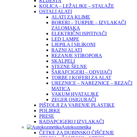
KLIJEŠTA
KOLICA – LEŽALJKE – STALAŽE
OSTALI ALATI
ALATI ZA KLIME
BORERI – TURPIJE – IZVLAKAČI
ZALOMAKA
ELEKTRIČNI ISPITIVAČI
LED LAMPE
LJEPILA I SILIKONI
RAZNI ALATI
REZANJE STIROPORA
SKALPELI
STEZNE ŠELNE
ŠARAFCIGERI – ODVIJAČI
TORBE I KOFERI ZA ALAT
UREZNICE – NAREZNICE – REZAČI
MATICA
VAKUM HVATALJKE
ZEGER OSIGURAČI
PIŠTOLJI ZA VARENJE PLASTIKE
POLIRKE
PRESE
RADAPCIGERI I IZVLAKAČI
Autokozmetika
ČETKE ZA DUBINSKO ČIŠĆENJE