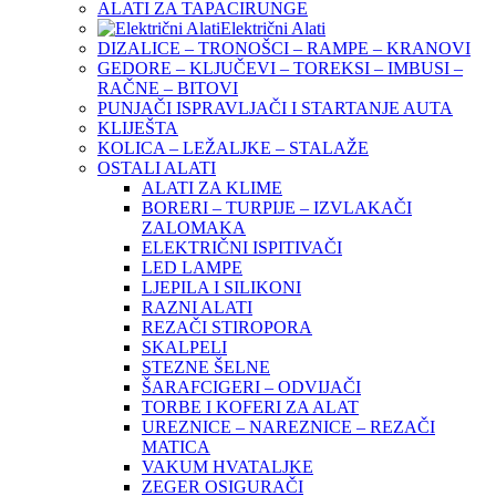
ALATI ZA TAPACIRUNGE
Električni Alati
DIZALICE – TRONOŠCI – RAMPE – KRANOVI
GEDORE – KLJUČEVI – TOREKSI – IMBUSI –
RAČNE – BITOVI
PUNJAČI ISPRAVLJAČI I STARTANJE AUTA
KLIJEŠTA
KOLICA – LEŽALJKE – STALAŽE
OSTALI ALATI
ALATI ZA KLIME
BORERI – TURPIJE – IZVLAKAČI
ZALOMAKA
ELEKTRIČNI ISPITIVAČI
LED LAMPE
LJEPILA I SILIKONI
RAZNI ALATI
REZAČI STIROPORA
SKALPELI
STEZNE ŠELNE
ŠARAFCIGERI – ODVIJAČI
TORBE I KOFERI ZA ALAT
UREZNICE – NAREZNICE – REZAČI
MATICA
VAKUM HVATALJKE
ZEGER OSIGURAČI