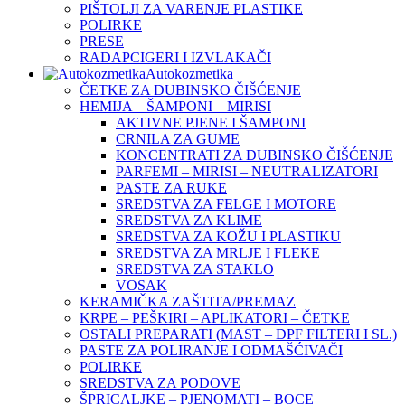
PIŠTOLJI ZA VARENJE PLASTIKE
POLIRKE
PRESE
RADAPCIGERI I IZVLAKAČI
Autokozmetika
ČETKE ZA DUBINSKO ČIŠĆENJE
HEMIJA – ŠAMPONI – MIRISI
AKTIVNE PJENE I ŠAMPONI
CRNILA ZA GUME
KONCENTRATI ZA DUBINSKO ČIŠĆENJE
PARFEMI – MIRISI – NEUTRALIZATORI
PASTE ZA RUKE
SREDSTVA ZA FELGE I MOTORE
SREDSTVA ZA KLIME
SREDSTVA ZA KOŽU I PLASTIKU
SREDSTVA ZA MRLJE I FLEKE
SREDSTVA ZA STAKLO
VOSAK
KERAMIČKA ZAŠTITA/PREMAZ
KRPE – PEŠKIRI – APLIKATORI – ČETKE
OSTALI PREPARATI (MAST – DPF FILTERI I SL.)
PASTE ZA POLIRANJE I ODMAŠĆIVAČI
POLIRKE
SREDSTVA ZA PODOVE
ŠPRICALJKE – PJENOMATI – BOCE