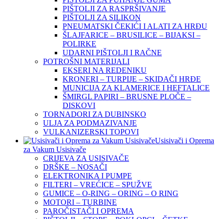
PIŠTOLJI ZA RASPRŠIVANJE
PIŠTOLJI ZA SILIKON
PNEUMATSKI ČEKIĆI I ALATI ZA HRĐU
ŠLAJFARICE – BRUSILICE – BIJAKSI –
POLIRKE
UDARNI PIŠTOLJI I RAČNE
POTROŠNI MATERIJALI
EKSERI NA REDENIKU
KRONERI – TURPIJE – SKIDAČI HRĐE
MUNICIJA ZA KLAMERICE I HEFTALICE
ŠMIRGL PAPIRI – BRUSNE PLOČE –
DISKOVI
TORNADORI ZA DUBINSKO
ULJA ZA PODMAZIVANJE
VULKANIZERSKI TOPOVI
Usisivači i Oprema
za Vakum Usisivače
CRIJEVA ZA USISIVAČE
DRŠKE – NOSAČI
ELEKTRONIKA I PUMPE
FILTERI – VREĆICE – SPUŽVE
GUMICE – O-RING – ORING – O RING
MOTORI – TURBINE
PAROČISTAČI I OPREMA