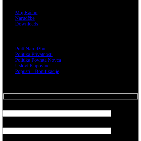
Shop
Moj Račun
Narudžbe
Downloads
Podrška
Prati Narudžbu
Politika Privatnosti
Politika Povrata Novca
Uslovi Kupovine
Popusti – Bonifikacije
Posalji Email
Vaše ime
Vaš email