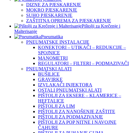
DIZNE ZA PJESKARENJE
MOKRO PJESKARENJE
SUHO PJESKARENJE
ZAŠTITNA OPREMA ZA PJESKARENJE
Pištolji za Krečenje i
Malterisanje
Pneumatika
PNEUMATSKE INSTALACIJE
KONEKTORI – UTIKAČI – REDUKCIJE –
SPOJNICE
MANOMETRI
REGULATORI – FILTERI – PODMAZIVAČI
PNEUMATSKI ALATI
BUŠILICE
GRAVIRKE
IZVLAKAČI INJEKTORA
OSTALI PNEUMATSKI ALATI
PIŠTOLJI ZA EKSERE – KLAMERICE –
HEFTALICE
PIŠTOLJI ZA LIM
PIŠTOLJI ZA NANOŠENJE ZAŠTITE
PIŠTOLJI ZA PODMAZIVANJE
PIŠTOLJI ZA POP NITNE I NAVOJNE
ČAHURE
PIŠTOLJI ZA PUHANJE GUMA