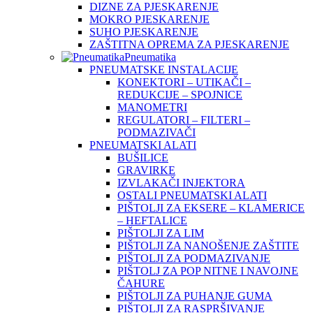
DIZNE ZA PJESKARENJE
MOKRO PJESKARENJE
SUHO PJESKARENJE
ZAŠTITNA OPREMA ZA PJESKARENJE
Pneumatika
PNEUMATSKE INSTALACIJE
KONEKTORI – UTIKAČI –
REDUKCIJE – SPOJNICE
MANOMETRI
REGULATORI – FILTERI –
PODMAZIVAČI
PNEUMATSKI ALATI
BUŠILICE
GRAVIRKE
IZVLAKAČI INJEKTORA
OSTALI PNEUMATSKI ALATI
PIŠTOLJI ZA EKSERE – KLAMERICE
– HEFTALICE
PIŠTOLJI ZA LIM
PIŠTOLJI ZA NANOŠENJE ZAŠTITE
PIŠTOLJI ZA PODMAZIVANJE
PIŠTOLJ ZA POP NITNE I NAVOJNE
ČAHURE
PIŠTOLJI ZA PUHANJE GUMA
PIŠTOLJI ZA RASPRŠIVANJE