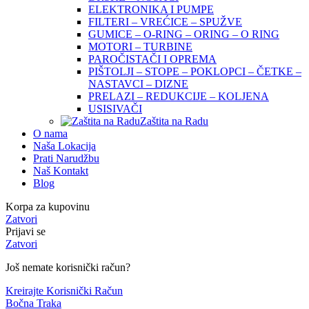
ELEKTRONIKA I PUMPE
FILTERI – VREĆICE – SPUŽVE
GUMICE – O-RING – ORING – O RING
MOTORI – TURBINE
PAROČISTAČI I OPREMA
PIŠTOLJI – STOPE – POKLOPCI – ČETKE –
NASTAVCI – DIZNE
PRELAZI – REDUKCIJE – KOLJENA
USISIVAČI
Zaštita na Radu
O nama
Naša Lokacija
Prati Narudžbu
Naš Kontakt
Blog
Korpa za kupovinu
Zatvori
Prijavi se
Zatvori
Još nemate korisnički račun?
Kreirajte Korisnički Račun
Bočna Traka