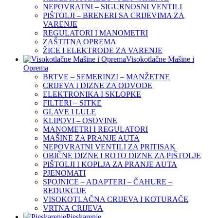
NEPOVRATNI – SIGURNOSNI VENTILI
PIŠTOLJI – BRENERI SA CRIJEVIMA ZA
VARENJE
REGULATORI I MANOMETRI
ZAŠTITNA OPREMA
ŽICE I ELEKTRODE ZA VARENJE
Visokotlačne Mašine i
Oprema
BRTVE – SEMERINZI – MANŽETNE
CRIJEVA I DIZNE ZA ODVODE
ELEKTRONIKA I SKLOPKE
FILTERI – SITKE
GLAVE I LULE
KLIPOVI – OSOVINE
MANOMETRI I REGULATORI
MAŠINE ZA PRANJE AUTA
NEPOVRATNI VENTILI ZA PRITISAK
OBIČNE DIZNE I ROTO DIZNE ZA PIŠTOLJE
PIŠTOLJI I KOPLJA ZA PRANJE AUTA
PJENOMATI
SPOJNICE – ADAPTERI – ČAHURE –
REDUKCIJE
VISOKOTLAČNA CRIJEVA I KOTURAČE
VRTNA CRIJEVA
Pjeskarenje