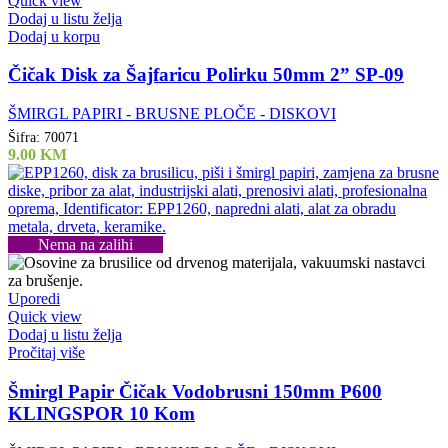
Quick view
Dodaj u listu želja
Dodaj u korpu
Čičak Disk za Šajfaricu Polirku 50mm 2” SP-09
ŠMIRGL PAPIRI - BRUSNE PLOČE - DISKOVI
Šifra:
70071
9.00
KM
Nema na zalihi
Uporedi
Quick view
Dodaj u listu želja
Pročitaj više
Šmirgl Papir Čičak Vodobrusni 150mm P600
KLINGSPOR 10 Kom