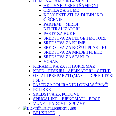
HEMIJA – ŠAMPONI – MIRISI
AKTIVNE PJENE I ŠAMPONI
CRNILA ZA GUME
KONCENTRATI ZA DUBINSKO
ČIŠĆENJE
PARFEMI – MIRISI –
NEUTRALIZATORI
PASTE ZA RUKE
SREDSTVA ZA FELGE I MOTORE
SREDSTVA ZA KLIME
SREDSTVA ZA KOŽU I PLASTIKU
SREDSTVA ZA MRLJE I FLEKE
SREDSTVA ZA STAKLO
VOSAK
KERAMIČKA ZAŠTITA/PREMAZ
KRPE – PEŠKIRI – APLIKATORI – ČETKE
OSTALI PREPARATI (MAST – DPF FILTERI
I SL.)
PASTE ZA POLIRANJE I ODMAŠĆIVAČI
POLIRKE
SREDSTVA ZA PODOVE
ŠPRICALJKE – PJENOMATI – BOCE
VUNE – PADOVI – SPUŽVE
Električni Alati
BRUSILICE