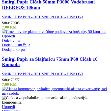
Smirgl Papir Čičak 50mm P3000 Vodobrusni
DEERFOS 10kom
ŠMIRGL PAPIRI - BRUSNE PLOČE - DISKOVI
Šifra:
70005
7.00
KM
Uporedi
Quick view
Dodaj u listu želja
Dodaj u korpu
Šmirgl Papir za Šlajfaricu 75mm P60 Čičak 10
Komada
ŠMIRGL PAPIRI - BRUSNE PLOČE - DISKOVI
Šifra:
70277
7.00
KM
Uporedi