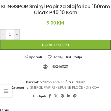
KLINGSPOR Šmirgl Papir za Slajfaricu 150mm
Čičak P40 10 Kom
9.00
KM
Alternative:
-
+
DODAJ U KORPU
Uporedi
Dodaj u listu želja
45246020
Barkod:
5902553774993
Šifra:
70042
Kategorija:
ŠMIRGL PAPIRI - BRUSNE PLOČE - DISKOVI
Podijeli:
Opis