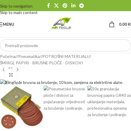
Skip to navigation
Skip to main content
MENU
0.00
K
Početna
/
Pneumatika
/
POTROŠNI MATERIJALI
/
ŠMIRGL PAPIRI - BRUSNE PLOČE - DISKOVI
Klikni da uvećaš