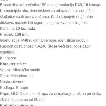
Brusni diskovi prečnika 150 mm, granulacija
P40
,
10
komada.
Kompanijski abrazivni diskovi za orbitalne i ekscentrične
šlajfarice sa ili bez izvlačenja. Kada kupujete originalne
diskove, možete biti sigurni u njihov kvalitet i trajnost
Količina:
10 komada,
Prečnik:
150 mm
,
Granulacija:
P40
(uklanjanje boje, rđe i slični radovi),
Raspon dostupnosti 40-240, što je veći broj, to je papir
osjetljiviji.
Klingspor
Karakteristike:
Vezivo: sintetička smola
Zrno: elektrokorund
Nasip: otvoren
Podloga: E papir
Rupe: GLS 3 sistem – 6 rupa za usisavanje prašine prečnika
10 mm na obimu od 80 mm
Područja primjene: