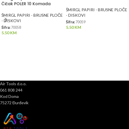
Čičak POLER 10 Komada
ŠMIRGL PAPIRI - BRUSNE PLOČE
ŠMIRGL PAPIRI - BRUSNE PLOČE
- DISKOVI
- DISKOVI
Šifra:
70059
5.50
KM
Šifra:
70058
5.50
KM
Air Tools d.o.o.
061 808 244
Kod Doma
75272 Đurđevik