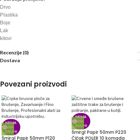
Drvo
Plastika
Boje
Lak
kitovi
Recenzije (0)
Dostava
Povezani proizvodi
NEMA
NA
NEMA
ZALIHI
NA
ZALIHI
Šmirgl Papir 50mm P220
Šmirgl Papir 50mm P120
Čičak POLER 10 komada