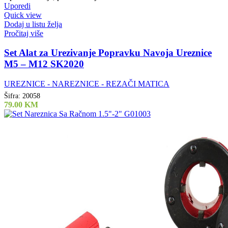
Uporedi
Quick view
Dodaj u listu želja
Pročitaj više
Set Alat za Urezivanje Popravku Navoja Ureznice
M5 – M12 SK2020
UREZNICE - NAREZNICE - REZAČI MATICA
Šifra:
20058
79.00
KM