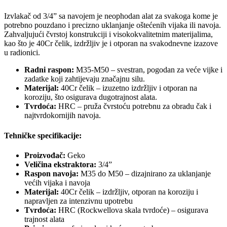
Izvlakač od 3/4” sa navojem je neophodan alat za svakoga kome je
potrebno pouzdano i precizno uklanjanje oštećenih vijaka ili navoja.
Zahvaljujući čvrstoj konstrukciji i visokokvalitetnim materijalima,
kao što je 40Cr čelik, izdržljiv je i otporan na svakodnevne izazove
u radionici.
Radni raspon:
M35-M50 – svestran, pogodan za veće vijke i
zadatke koji zahtijevaju značajnu silu.
Materijal:
40Cr čelik – izuzetno izdržljiv i otporan na
koroziju, što osigurava dugotrajnost alata.
Tvrdoća:
HRC – pruža čvrstoću potrebnu za obradu čak i
najtvrdokornijih navoja.
Tehničke specifikacije:
Proizvođač:
Geko
Veličina ekstraktora:
3/4”
Raspon navoja:
M35 do M50 – dizajnirano za uklanjanje
većih vijaka i navoja
Materijal:
40Cr čelik – izdržljiv, otporan na koroziju i
napravljen za intenzivnu upotrebu
Tvrdoća:
HRC (Rockwellova skala tvrdoće) – osigurava
trajnost alata