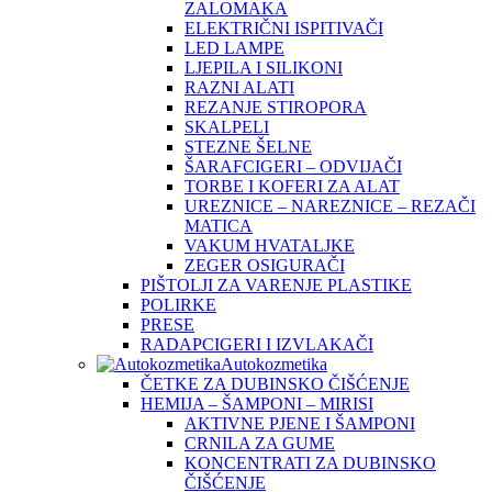
ZALOMAKA
ELEKTRIČNI ISPITIVAČI
LED LAMPE
LJEPILA I SILIKONI
RAZNI ALATI
REZANJE STIROPORA
SKALPELI
STEZNE ŠELNE
ŠARAFCIGERI – ODVIJAČI
TORBE I KOFERI ZA ALAT
UREZNICE – NAREZNICE – REZAČI
MATICA
VAKUM HVATALJKE
ZEGER OSIGURAČI
PIŠTOLJI ZA VARENJE PLASTIKE
POLIRKE
PRESE
RADAPCIGERI I IZVLAKAČI
Autokozmetika
ČETKE ZA DUBINSKO ČIŠĆENJE
HEMIJA – ŠAMPONI – MIRISI
AKTIVNE PJENE I ŠAMPONI
CRNILA ZA GUME
KONCENTRATI ZA DUBINSKO
ČIŠĆENJE