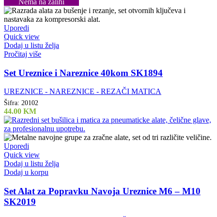
Nema na zalihi
Uporedi
Quick view
Dodaj u listu želja
Pročitaj više
Set Ureznice i Nareznice 40kom SK1894
UREZNICE - NAREZNICE - REZAČI MATICA
Šifra:
20102
44.00
KM
Uporedi
Quick view
Dodaj u listu želja
Dodaj u korpu
Set Alat za Popravku Navoja Ureznice M6 – M10
SK2019