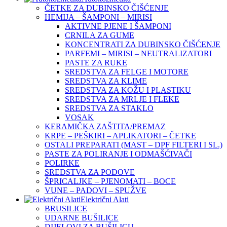
ČETKE ZA DUBINSKO ČIŠĆENJE
HEMIJA – ŠAMPONI – MIRISI
AKTIVNE PJENE I ŠAMPONI
CRNILA ZA GUME
KONCENTRATI ZA DUBINSKO ČIŠĆENJE
PARFEMI – MIRISI – NEUTRALIZATORI
PASTE ZA RUKE
SREDSTVA ZA FELGE I MOTORE
SREDSTVA ZA KLIME
SREDSTVA ZA KOŽU I PLASTIKU
SREDSTVA ZA MRLJE I FLEKE
SREDSTVA ZA STAKLO
VOSAK
KERAMIČKA ZAŠTITA/PREMAZ
KRPE – PEŠKIRI – APLIKATORI – ČETKE
OSTALI PREPARATI (MAST – DPF FILTERI I SL.)
PASTE ZA POLIRANJE I ODMAŠĆIVAČI
POLIRKE
SREDSTVA ZA PODOVE
ŠPRICALJKE – PJENOMATI – BOCE
VUNE – PADOVI – SPUŽVE
Električni Alati
BRUSILICE
UDARNE BUŠILICE
DIJELOVI ZA BUŠILICU