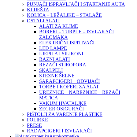
PUNJAČI ISPRAVLJAČI I STARTANJE AUTA
KLIJEŠTA
KOLICA – LEŽALJKE – STALAŽE
OSTALI ALATI
ALATI ZA KLIME
BORERI – TURPIJE – IZVLAKAČI
ZALOMAKA
ELEKTRIČNI ISPITIVAČI
LED LAMPE
LJEPILA I SILIKONI
RAZNI ALATI
REZAČI STIROPORA
SKALPELI
STEZNE ŠELNE
ŠARAFCIGERI – ODVIJAČI
TORBE I KOFERI ZA ALAT
UREZNICE – NAREZNICE – REZAČI
MATICA
VAKUM HVATALJKE
ZEGER OSIGURAČI
PIŠTOLJI ZA VARENJE PLASTIKE
POLIRKE
PRESE
RADAPCIGERI I IZVLAKAČI
Autokozmetika