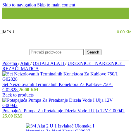
Skip to navigation
Skip to main content
MENU
0.00
K
Search
Početna
/
Alati
/
OSTALI ALATI
/
UREZNICE - NAREZNICE -
REZAČI MATICA
Set Neizolovanih Terminalnih Konektora Za Kablove 750/1
G02828
26.00
KM
Back to products
Potapajuća Pumpa Za Pretakanje Dizela Vode I Ulja 12V G00942
25.00
KM