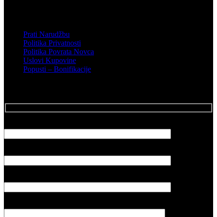
Podrška
Prati Narudžbu
Politika Privatnosti
Politika Povrata Novca
Uslovi Kupovine
Popusti – Bonifikacije
Posalji Email
Vaše ime
Vaš email
Naslov poruke
Vaša poruka