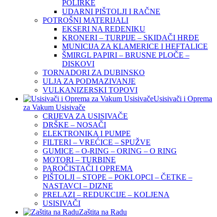
POLIRKE
UDARNI PIŠTOLJI I RAČNE
POTROŠNI MATERIJALI
EKSERI NA REDENIKU
KRONERI – TURPIJE – SKIDAČI HRĐE
MUNICIJA ZA KLAMERICE I HEFTALICE
ŠMIRGL PAPIRI – BRUSNE PLOČE –
DISKOVI
TORNADORI ZA DUBINSKO
ULJA ZA PODMAZIVANJE
VULKANIZERSKI TOPOVI
Usisivači i Oprema
za Vakum Usisivače
CRIJEVA ZA USISIVAČE
DRŠKE – NOSAČI
ELEKTRONIKA I PUMPE
FILTERI – VREĆICE – SPUŽVE
GUMICE – O-RING – ORING – O RING
MOTORI – TURBINE
PAROČISTAČI I OPREMA
PIŠTOLJI – STOPE – POKLOPCI – ČETKE –
NASTAVCI – DIZNE
PRELAZI – REDUKCIJE – KOLJENA
USISIVAČI
Zaštita na Radu