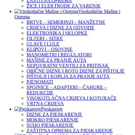
ZAŠTITNA OPREMA
ŽICE I ELEKTRODE ZA VARENJE
Visokotlačne Mašine i
Oprema
BRTVE – SEMERINZI – MANŽETNE
CRIJEVA I DIZNE ZA ODVODE
ELEKTRONIKA I SKLOPKE
FILTERI – SITKE
GLAVE I LULE
KLIPOVI – OSOVINE
MANOMETRI I REGULATORI
MAŠINE ZA PRANJE AUTA
NEPOVRATNI VENTILI ZA PRITISAK
OBIČNE DIZNE I ROTO DIZNE ZA PIŠTOLJE
PIŠTOLJI I KOPLJA ZA PRANJE AUTA
PJENOMATI
SPOJNICE – ADAPTERI – ČAHURE –
REDUKCIJE
VISOKOTLAČNA CRIJEVA I KOTURAČE
VRTNA CRIJEVA
Pjeskarenje
DIZNE ZA PJESKARENJE
MOKRO PJESKARENJE
SUHO PJESKARENJE
ZAŠTITNA OPREMA ZA PJESKARENJE