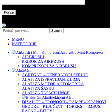
Please leave this field empty.
Copyright 2025 l Made by Salih&Sakinah
Search
MENU
KATEGORIJE
Airbrush i Mini Kompresori
AIRBRUSHI
PRIBOR ZA AIRBRUSH
KOMPRESORI ZA AIRBRUSH
Alati
AGREGATI – GENERATORI STRUJE
ALATI ZA ISPRAVLJANJE LIMA
ALATI ZA MOTOR AUTOMOBILA
ALATI ZA ŠASIJU
ALATI ZA TAPACIRUNGE
Električni Alati
DIZALICE – TRONOŠCI – RAMPE – KRANOVI
GEDORE – KLJUČEVI – TOREKSI – IMBUSI –
RAČNE – BITOVI