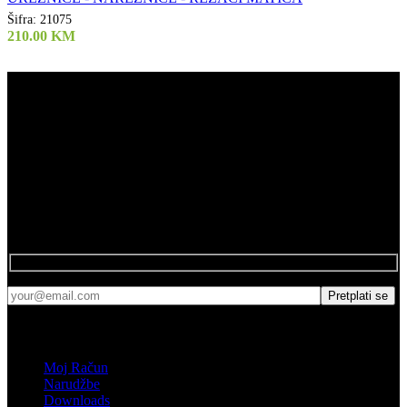
Šifra:
21075
210.00
KM
Air Tools d.o.o.
061 808 244
Kod Doma
75272 Đurđevik
Newsletter
Pretplatite se na naš newsletter.
Shop
Moj Račun
Narudžbe
Downloads