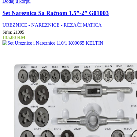
Dodaj u korpu
Set Nareznica Sa Račnom 1.5”-2” G01003
UREZNICE - NAREZNICE - REZAČI MATICA
Šifra:
21095
135.00
KM