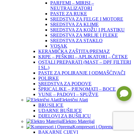
PARFEMI – MIRISI –
NEUTRALIZATORI
PASTE ZA RUKE
SREDSTVA ZA FELGE I MOTORE
SREDSTVA ZA KLIME
SREDSTVA ZA KOŽU I PLASTIKU
SREDSTVA ZA MRLJE I FLEKE
SREDSTVA ZA STAKLO
VOSAK
KERAMIČKA ZAŠTITA/PREMAZ
KRPE – PEŠKIRI – APLIKATORI – ČETKE
OSTALI PREPARATI (MAST – DPF FILTERI
I SL.)
PASTE ZA POLIRANJE I ODMAŠĆIVAČI
POLIRKE
SREDSTVA ZA PODOVE
ŠPRICALJKE – PJENOMATI – BOCE
VUNE – PADOVI – SPUŽVE
Električni Alati
BRUSILICE
UDARNE BUŠILICE
DIJELOVI ZA BUŠILICU
Elektro Materijal
Kompresori i Oprema
BAKARNE CIJEVI