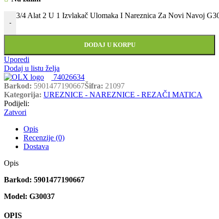
3/4 Alat 2 U 1 Izvlakač Ulomaka I Nareznica Za Novi Navoj G30
-
DODAJ U KORPU
Uporedi
Dodaj u listu želja
74026634
Barkod:
5901477190667
Šifra:
21097
Kategorija:
UREZNICE - NAREZNICE - REZAČI MATICA
Podijeli:
Zatvori
Opis
Recenzije (0)
Dostava
Opis
Barkod: 5901477190667
Model: G30037
OPIS