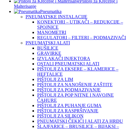
Pištolji za Krečenje i
Malterisanje
Pneumatika
PNEUMATSKE INSTALACIJE
KONEKTORI – UTIKAČI – REDUKCIJE –
SPOJNICE
MANOMETRI
REGULATORI – FILTERI – PODMAZIVAČI
PNEUMATSKI ALATI
BUŠILICE
GRAVIRKE
IZVLAKAČI INJEKTORA
OSTALI PNEUMATSKI ALATI
PIŠTOLJI ZA EKSERE – KLAMERICE –
HEFTALICE
PIŠTOLJI ZA LIM
PIŠTOLJI ZA NANOŠENJE ZAŠTITE
PIŠTOLJI ZA PODMAZIVANJE
PIŠTOLJI ZA POP NITNE I NAVOJNE
ČAHURE
PIŠTOLJI ZA PUHANJE GUMA
PIŠTOLJI ZA RASPRŠIVANJE
PIŠTOLJI ZA SILIKON
PNEUMATSKI ČEKIĆI I ALATI ZA HRĐU
ŠLAJFARICE – BRUSILICE – BIJAKSI –