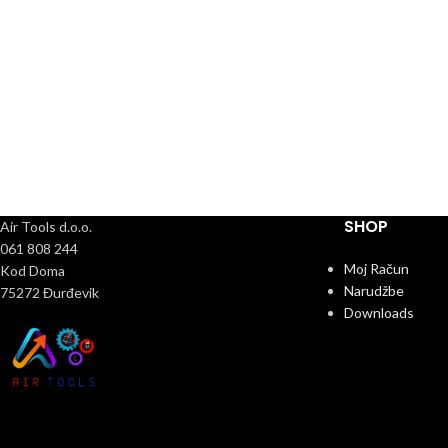
SHOP
Air Tools d.o.o.
061 808 244
Moj Račun
Kod Doma
Narudžbe
75272 Đurđevik
Downloads