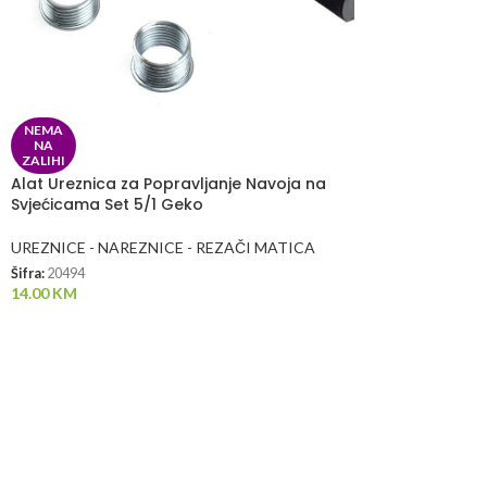
NEMA
NA
ZALIHI
Alat Ureznica za Popravljanje Navoja na
Svjećicama Set 5/1 Geko
UREZNICE - NAREZNICE - REZAČI MATICA
Šifra:
20494
14.00
KM