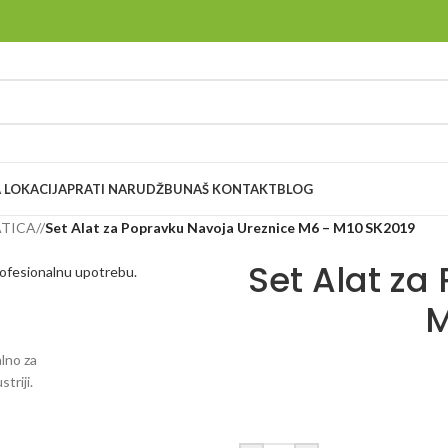
 LOKACIJA
PRATI NARUDŽBU
NAŠ KONTAKT
BLOG
ATICA
/
Set Alat za Popravku Navoja Ureznice M6 – M10 SK2019
Set Alat za
M