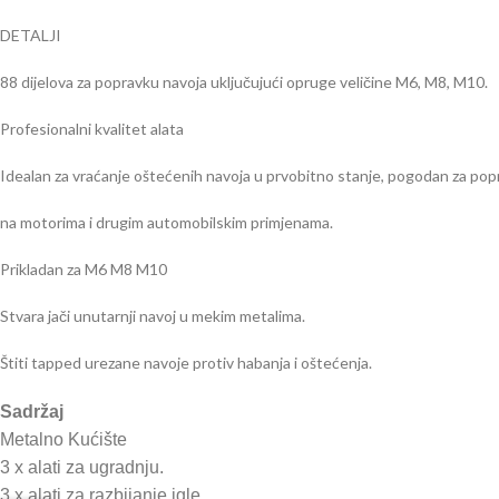
DETALJI
88 dijelova za popravku navoja uključujući opruge veličine M6, M8, M10.
Profesionalni kvalitet alata
Idealan za vraćanje oštećenih navoja u prvobitno stanje, pogodan za po
na motorima i drugim automobilskim primjenama.
Prikladan za M6 M8 M10
Stvara jači unutarnji navoj u mekim metalima.
Štiti tapped urezane navoje protiv habanja i oštećenja.
Sadržaj
Metalno Kućište
3 x alati za ugradnju.
3 x alati za razbijanje igle.