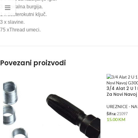
3 x spiralna burgija.
1 x šesterokutni ključ.
3 x slavine.
75 xThread umeci.
Povezani proizvodi
3/4 Alat 2 U 
Za Novi Navo
UREZNICE - NA
Šifra:
21097
15.00
KM