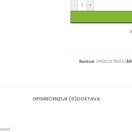
-
+
Barkod:
5902553703511
Šif
OPIS
RECENZIJE (0)
DOSTAVA
boreri