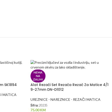
NEMA
NA
ZALIHI
om SK1894
Alat Rezači Set Rezača Rezač Za Matice 4/1
9-27mm DN-D1012
ČI MATICA
UREZNICE - NAREZNICE - REZAČI MATICA
Šifra:
20235
75.00
KM