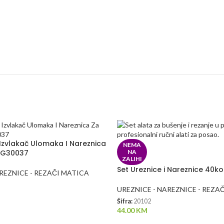
1 Izvlakač Ulomaka I Nareznica
NEMA
j G30037
NA
ZALIHI
Set Ureznice i Nareznice 40k
REZNICE - REZAČI MATICA
UREZNICE - NAREZNICE - REZA
Šifra:
20102
44.00
KM