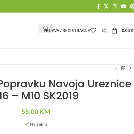
PRIJAVA / REGISTRACIJA
0.00
K
 Popravku Navoja Ureznice
6 – M10 SK2019
55.00
KM
Na zalihi