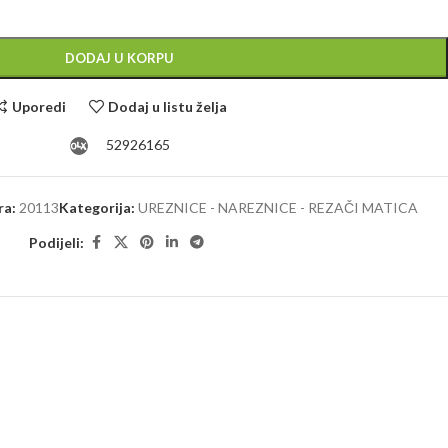
Alternative:
DODAJ U KORPU
Uporedi
Dodaj u listu želja
52926165
ra:
20113
Kategorija:
UREZNICE - NAREZNICE - REZAČI MATICA
Podijeli: