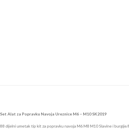
Set Alat za Popravku Navoja Ureznice M6 – M10 SK2019
88 dijelni umetak tip kit za popravku navoja M6 M8 M10 Slavine i burgije/