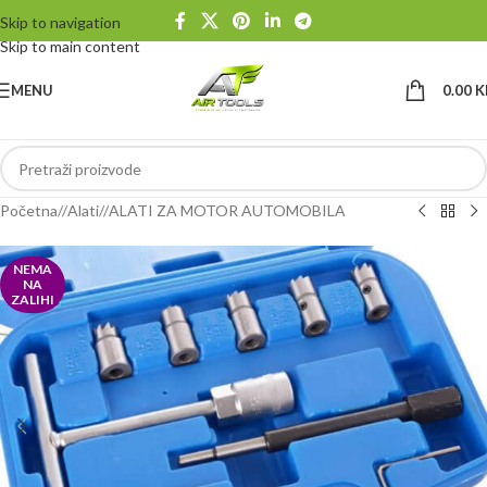
Skip to navigation
Skip to main content
MENU
0.00
K
Početna
/
Alati
/
ALATI ZA MOTOR AUTOMOBILA
NEMA
NA
ZALIHI