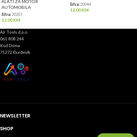
ALATI ZA MOTOR
Šifra:
20044
AUTOMOBILA
12.00
KM
Šifra:
20207
12.00
KM
Air Tools d.o.o.
061 808 244
Kod Doma
75272 Đurđevik
NEWSLETTER
SHOP