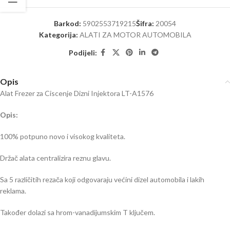
Barkod:
5902553719215
Šifra:
20054
Kategorija:
ALATI ZA MOTOR AUTOMOBILA
Podijeli:
Opis
Alat Frezer za Ciscenje Dizni Injektora LT-A1576
Opis:
100% potpuno novo i visokog kvaliteta.
Držač alata centralizira reznu glavu.
Sa 5 različitih rezača koji odgovaraju većini dizel automobila i lakih
reklama.
Također dolazi sa hrom-vanadijumskim T ključem.