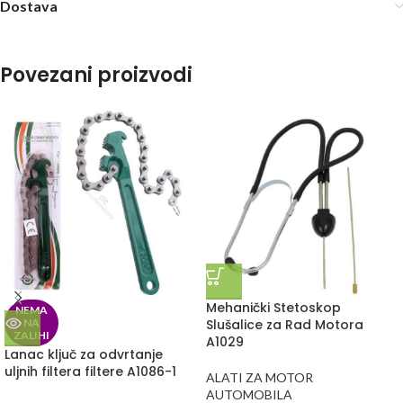
Dostava
Povezani proizvodi
Mehanički Stetoskop
NEMA
NA
Slušalice za Rad Motora
ZALIHI
A1029
Lanac ključ za odvrtanje
uljnih filtera filtere A1086-1
ALATI ZA MOTOR
AUTOMOBILA