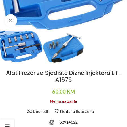
Klikni da uvećaš
Alat Frezer za Sjedište Dizne Injektora LT-
A1576
60.00
KM
Nema na zalihi
Uporedi
Dodaj u listu želja
52914022