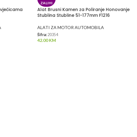
ZALIHI
svjećicama
Alat Brusni Kamen za Poliranje Honovanje
Stublina Stubline 51-177mm F1216
A
ALATI ZA MOTOR AUTOMOBILA
Šifra:
20354
42.00
KM