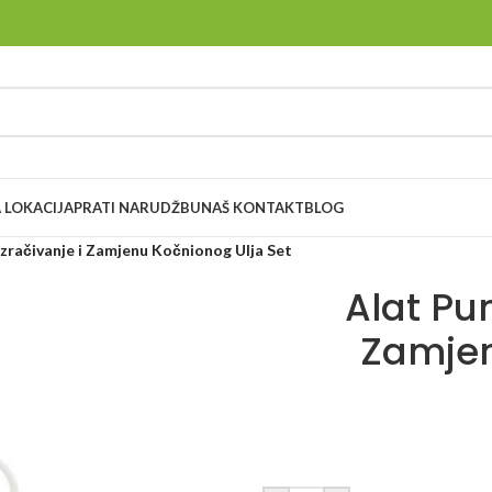
 LOKACIJA
PRATI NARUDŽBU
NAŠ KONTAKT
BLOG
račivanje i Zamjenu Kočnionog Ulja Set
Alat Pu
Zamjen