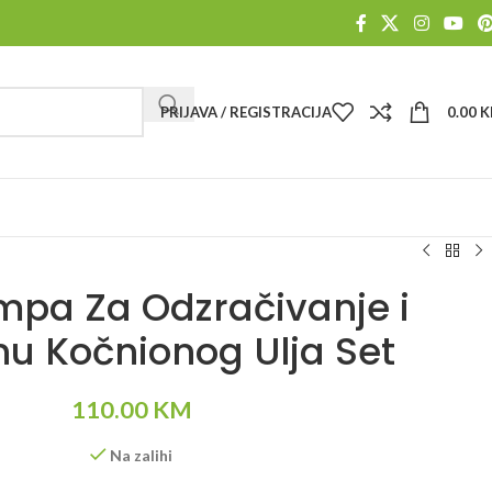
PRIJAVA / REGISTRACIJA
0.00
K
mpa Za Odzračivanje i
u Kočnionog Ulja Set
110.00
KM
Na zalihi