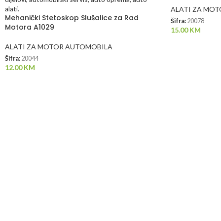
ALATI ZA MO
Mehanički Stetoskop Slušalice za Rad
Šifra:
20078
Motora A1029
15.00
KM
ALATI ZA MOTOR AUTOMOBILA
Šifra:
20044
12.00
KM