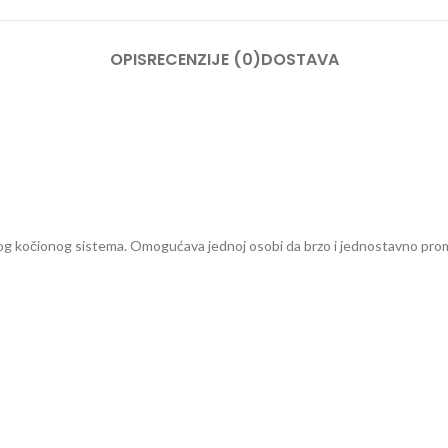
OPIS
RECENZIJE (0)
DOSTAVA
elog kočionog sistema. Omogućava jednoj osobi da brzo i jednostavno promi