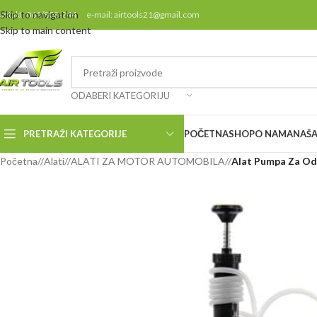
Skip to navigation
ontakt: 061/808-244 e-mail: airtools21@gmail.com
Skip to main content
ODABERI KATEGORIJU
PRETRAŽI KATEGORIJE
POČETNA
SHOP
O NAMA
NAŠA
Početna
/
Alati
/
ALATI ZA MOTOR AUTOMOBILA
/
Alat Pumpa Za Odz