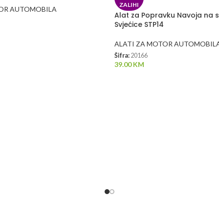
ZALIHI
TOR AUTOMOBILA
Alat za Popravku Navoja na 
Svjećice STP14
ALATI ZA MOTOR AUTOMOBIL
Šifra:
20166
39.00
KM