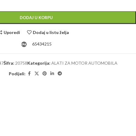
Alternative:
DODAJ U KORPU
Uporedi
Dodaj u listu želja
65434215
47
Šifra:
20758
Kategorija:
ALATI ZA MOTOR AUTOMOBILA
Podijeli: