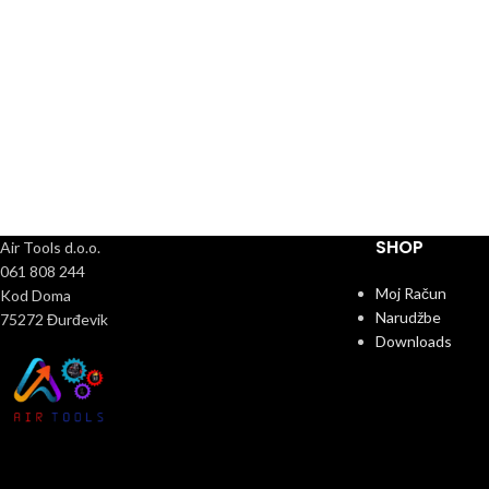
SHOP
Air Tools d.o.o.
061 808 244
Moj Račun
Kod Doma
Narudžbe
75272 Đurđevik
Downloads