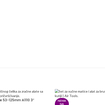
ke 53-125mm A1110 3”
NEMA
NA