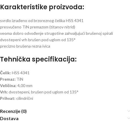
Karakteristike proizvoda:
svrdlo izrađeno od brzoreznog čelika HSS 4341
presvučeno TiN premazom (titanov nitrid)
veoma dobro odvođenje strugotine zahvaljujući brušenoj spirali
dvostepeni vrh brušen pod uglom od 135°
precizno brušena rezna ivica
Tehnička specifikacija:
Čelik:
HSS 4341
Premaz:
TiN
Veličina:
4,00 mm
Vrh:
dvostepeni, brušen pod uglom od 135°
Prihvat:
cilindrični
Recenzije (0)
Dostava