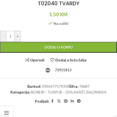
T02040 TVARDY
1.50
KM
Na zalihi
Alternative:
-
+
DODAJ U KORPU
Uporedi
Dodaj u listu želja
73955813
Barkod:
5901477179358
Šifra:
70687
Kategorija:
BORERI - TURPIJE - IZVLAKAČI ZALOMAKA
Podijeli:
Opis