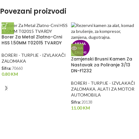
Povezani proizvodi
Borer Za Metal Zlatno-Crni
HSS 1.50MM T02015 TVARDY
NEMA
NA
ZALIHI
BORERI - TURPIJE - IZVLAKAČI
Zamjenski Brusni Kamen Za
ZALOMAKA
Nastavak za Poliranje 3/13
Šifra:
70660
DN-F1232
0.80
KM
BORERI - TURPIJE - IZVLAKAČI
ZALOMAKA
,
ALATI ZA MOTOR
AUTOMOBILA
Šifra:
20138
11.00
KM