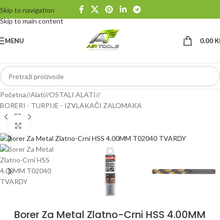
Skip to navigation
Skip to main content
MENU
0.00
K
Početna
/
Alati
/
OSTALI ALATI
/
BORERI - TURPIJE - IZVLAKAČI ZALOMAKA
Klikni da uvećaš
Borer Za Metal Zlatno-Crni HSS 4.00MM