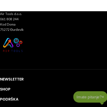
Air Tools d.o.o.
061 808 244
Kod Doma
75272 Đurđevik
NEWSLETTER
SHOP
×
Imate pitanje?
PODRŠKA