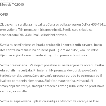
Model: T02040
OPIS
Zlatno-crna
svrdla za metal
izrađena su od brzoreznog čelika HSS 4341,
presvučena TiN premazom (titanov nitrid). Svrdla su u skladu sa
standardom DIN 338 i imaju cilindrični prihvat.
Svrdla su namijenjena za izradu
prolaznih i neprolaznih otvora
. Imaju
dva centralna rezna ruba brušena pod
uglom od 135°
, kao i spiralne
žljebove koji efikasno odvode strugotinu prema vrhu otvora.
Svrdla presvučena TiN slojem posebno su namijenjena za obradu
teško
obradivih materijala
.
Primjena
TiN premaza dovodi do povećanja
tvrdoće svrdla, omogućava ubrzanje procesa obrade te osigurava bolji
kvalitet obrađenih elemenata. Sloj titanovog nitrida, zahvaljujući
smanjenju sile trenja, smanjuje trošenje reznog ruba, čime se produžava
radni vijek svrdla
.
Svrdla su zapakovana u plastičnu kutiju s otvorom za kačenje na kuku.