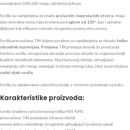
standardom DIN 338 i imaju cilindrični prihvat.
Svrdla su namijenjena za izradu
prolaznih i neprolaznih otvora
. Imaju
dva centralna rezna ruba brušena pod
uglom od 135°
, kao i spiralne
žljebove koji efikasno odvode strugotinu prema vrhu otvora.
Svrdla presvučena TiN slojem posebno su namijenjena za obradu
teško
obradivih materijala
.
Primjena
TiN premaza dovodi do povećanja
tvrdoće svrdla, omogućava ubrzanje procesa obrade te osigurava bolji
kvalitet obrađenih elemenata. Sloj titanovog nitrida, zahvaljujući
smanjenju sile trenja, smanjuje trošenje reznog ruba, čime se produžava
radni vijek svrdla
.
Svrdla su zapakovana u plastičnu kutiju s otvorom za kačenje na kuku.
Karakteristike proizvoda:
svrdlo izrađeno od brzoreznog čelika HSS 4341
presvučeno TiN premazom (titanov nitrid)
veoma dobro odvođenje strugotine zahvaljujući brušenoj spirali