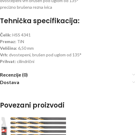
dvostepeni vrh brušen pod uglom od 135°
precizno brušena rezna ivica
Tehnička specifikacija:
Čelik:
HSS 4341
Premaz:
TiN
Veličina:
6,50 mm
Vrh:
dvostepeni, brušen pod uglom od 135°
Prihvat:
cilindrični
Recenzije (0)
Dostava
Povezani proizvodi