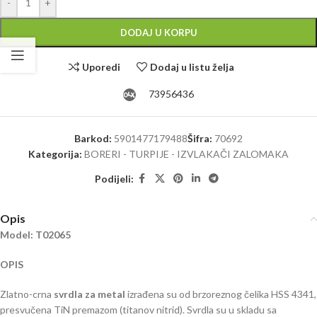
-
+
DODAJ U KORPU
Uporedi
Dodaj u listu želja
73956436
Barkod:
5901477179488
Šifra:
70692
Kategorija:
BORERI - TURPIJE - IZVLAKAČI ZALOMAKA
Podijeli:
Opis
Model: T02065
OPIS
Zlatno-crna
svrdla za metal
izrađena su od brzoreznog čelika HSS 4341,
presvučena TiN premazom (titanov nitrid). Svrdla su u skladu sa