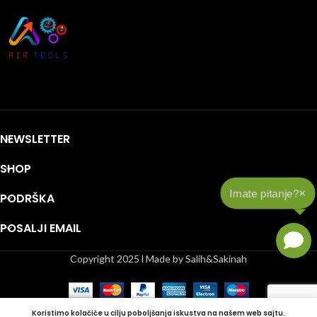
NEWSLETTER
SHOP
×
Imate pitanje?
PODRŠKA
POSALJI EMAIL
Copyright 2025 l Made by Salih&Sakinah
Koristimo kolačiće u cilju poboljšanja iskustva na našem web sajtu.