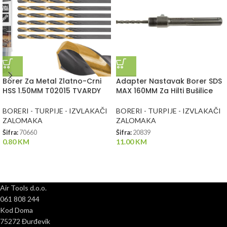
Borer Za Metal Zlatno-Crni
Adapter Nastavak Borer SDS
HSS 1.50MM T02015 TVARDY
MAX 160MM Za Hilti Bušilice
BORERI - TURPIJE - IZVLAKAČI
BORERI - TURPIJE - IZVLAKAČI
ZALOMAKA
ZALOMAKA
Šifra:
70660
Šifra:
20839
0.80
KM
11.00
KM
Air Tools d.o.o.
061 808 244
Kod Doma
75272 Đurđevik