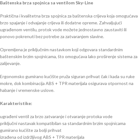
Baštenska brza spojnica sa ventilom Sky-Line
Praktična i kvalitetna brza spojnica za baštenska crijeva koja omogućava
brzo spajanje i odvajanje crijeva ili dodatne opreme. Zahvaljujući
ugrađenom ventilu, protok vode možete jednostavno zaustaviti ili
ponovo pokrenuti bez potrebe za zatvaranjem slavine.
Opremljena je priključnim nastavkom koji odgovara standardnim
baštenskim brzim spojnicama, što omogućava lako proširenje sistema za
zalijevanje.
Ergonomsko gumirano kućište pruža siguran prihvat čak i kada su ruke
mokre, dok kombinacija ABS + TPR materijala osigurava otpornost na
habanje i vremenske uslove.
Karakteristike:
ugrađeni ventil za brzo zatvaranje i otvaranje protoka vode
priključni nastavak kompatibilan sa standardnim brzim spojnicama
gumirano kućište za bolji prihvat
izrađena od izdržljivog ABS + TPR materijala