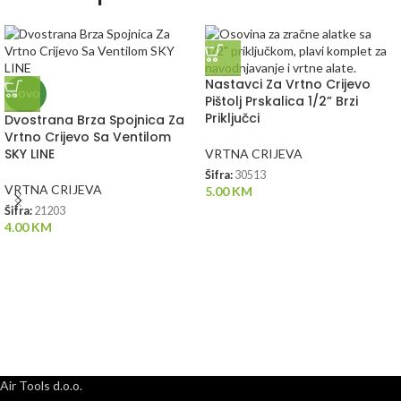
Nastavci Za Vrtno Crijevo
NOVO
Pištolj Prskalica 1/2” Brzi
Priključci
Dvostrana Brza Spojnica Za
Vrtno Crijevo Sa Ventilom
SKY LINE
VRTNA CRIJEVA
Šifra:
30513
VRTNA CRIJEVA
5.00
KM
Šifra:
21203
4.00
KM
Air Tools d.o.o.