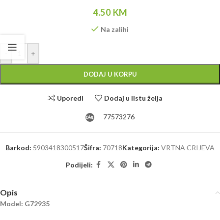
4.50
KM
Na zalihi
Alternative:
-
+
DODAJ U KORPU
Uporedi
Dodaj u listu želja
77573276
Barkod:
5903418300517
Šifra:
70718
Kategorija:
VRTNA CRIJEVA
Podijeli:
Opis
Model: G72935