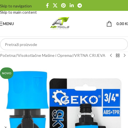
Skip to navigation
Skip to main content
MENU
0.00
K
Početna
/
Visokotlačne Mašine i Oprema
/
VRTNA CRIJEVA
NOVO