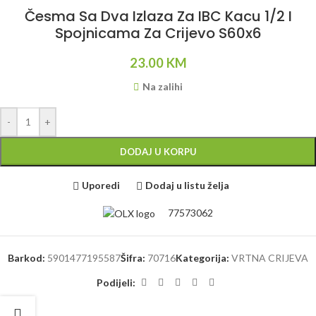
Česma Sa Dva Izlaza Za IBC Kacu 1/2 I
Spojnicama Za Crijevo S60x6
23.00
KM
Na zalihi
-
+
DODAJ U KORPU
Uporedi
Dodaj u listu želja
77573062
Barkod:
5901477195587
Šifra:
70716
Kategorija:
VRTNA CRIJEVA
Podijeli: