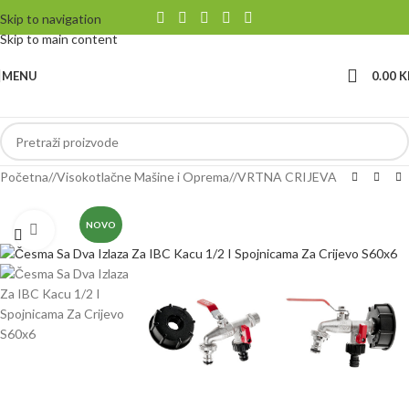
Skip to navigation
Skip to main content
MENU
0.00
K
Početna
/
Visokotlačne Mašine i Oprema
/
VRTNA CRIJEVA
NOVO
Klikni da uvećaš