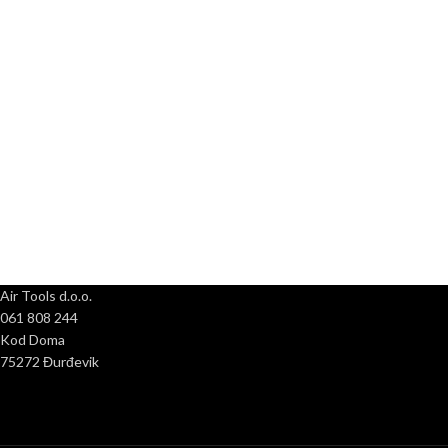
Air Tools d.o.o.
061 808 244
Kod Doma
75272 Đurđevik