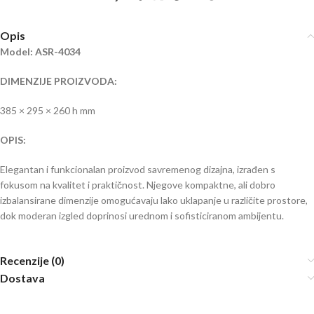
Opis
Model: ASR-4034
DIMENZIJE PROIZVODA:
385 × 295 × 260 h mm
OPIS:
Elegantan i funkcionalan proizvod savremenog dizajna, izrađen s
fokusom na kvalitet i praktičnost. Njegove kompaktne, ali dobro
izbalansirane dimenzije omogućavaju lako uklapanje u različite prostore,
dok moderan izgled doprinosi urednom i sofisticiranom ambijentu.
Recenzije (0)
Dostava