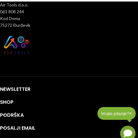
Air Tools d.o.o.
061 808 244
Kod Doma
75272 Đurđevik
NEWSLETTER
SHOP
×
Imate pitanje?
PODRŠKA
POSALJI EMAIL