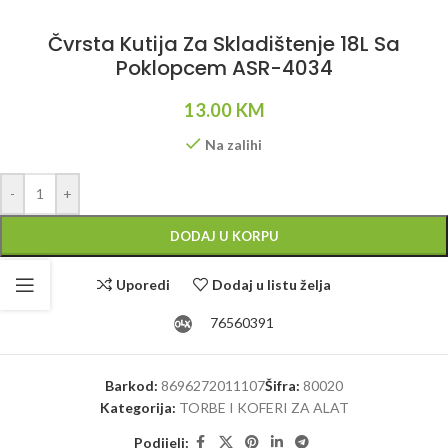
Čvrsta Kutija Za Skladištenje 18L Sa
Poklopcem ASR-4034
13.00
KM
Na zalihi
Alternative:
-
+
DODAJ U KORPU
Uporedi
Dodaj u listu želja
76560391
Barkod:
8696272011107
Šifra:
80020
Kategorija:
TORBE I KOFERI ZA ALAT
Podijeli: