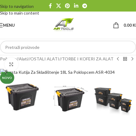
Skip to navigation
Skip to main content
MENU
0.00
K
Početna
/
Alati
/
OSTALI ALATI
/
TORBE I KOFERI ZA ALAT
Klikni da uvećaš
NOVO