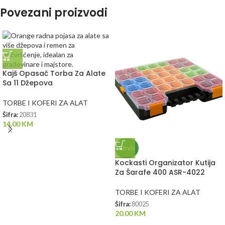
Povezani proizvodi
Kajš Opasač Torba Za Alate
Sa 11 Džepova
TORBE I KOFERI ZA ALAT
Šifra:
20831
14.00
KM
NOVO
Kockasti Organizator Kutija
Za Šarafe 400 ASR-4022
TORBE I KOFERI ZA ALAT
Šifra:
80025
20.00
KM