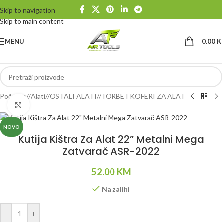
Skip to navigation
Skip to main content
MENU
0.00
K
Početna
/
Alati
/
OSTALI ALATI
/
TORBE I KOFERI ZA ALAT
Klikni da uvećaš
NOVO
Kutija Kištra Za Alat 22” Metalni Mega
Zatvarač ASR-2022
52.00
KM
Na zalihi
Alternative:
-
+