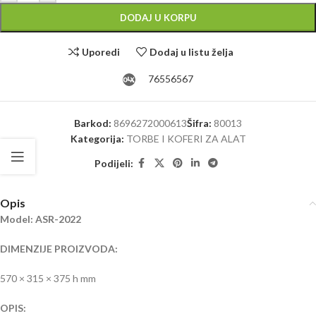
DODAJ U KORPU
Uporedi
Dodaj u listu želja
76556567
Barkod:
8696272000613
Šifra:
80013
Kategorija:
TORBE I KOFERI ZA ALAT
Podijeli:
Opis
Model: ASR-2022
DIMENZIJE PROIZVODA:
570 × 315 × 375 h mm
OPIS: