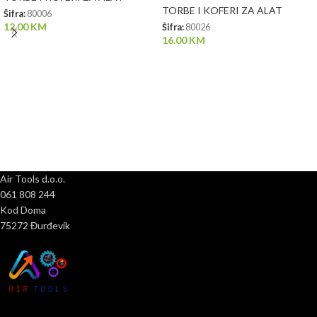
TORBE I KOFERI ZA ALAT
Šifra:
80006
12.00
KM
Šifra:
80026
16.00
KM
Air Tools d.o.o.
061 808 244
Kod Doma
75272 Đurđevik