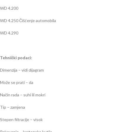
WD 4.200
WD 4.250 Čišćenje automobila
WD 4.290
Tehnički podaci:
Dimenzija – vidi dijagram
Može se prati – da
Način rada – suhi ili mokri
Tip – zamjena
Stepen filtracije – visok
Pakovanje – kartonska kutija