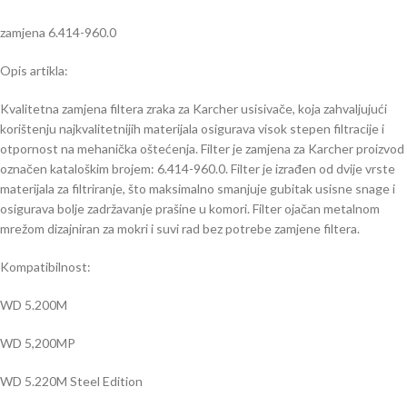
zamjena 6.414-960.0
Opis artikla:
Kvalitetna zamjena filtera zraka za Karcher usisivače, koja zahvaljujući
korištenju najkvalitetnijih materijala osigurava visok stepen filtracije i
otpornost na mehanička oštećenja. Filter je zamjena za Karcher proizvod
označen kataloškim brojem: 6.414-960.0. Filter je izrađen od dvije vrste
materijala za filtriranje, što maksimalno smanjuje gubitak usisne snage i
osigurava bolje zadržavanje prašine u komori. Filter ojačan metalnom
mrežom dizajniran za mokri i suvi rad bez potrebe zamjene filtera.
Kompatibilnost:
WD 5.200M
WD 5,200MP
WD 5.220M Steel Edition