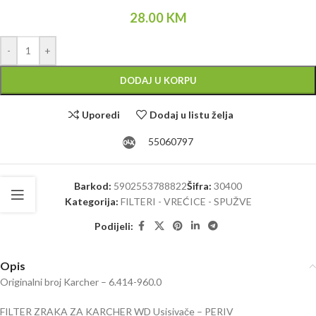
28.00
KM
Alternative:
-
+
DODAJ U KORPU
Uporedi
Dodaj u listu želja
55060797
Barkod:
5902553788822
Šifra:
30400
Kategorija:
FILTERI - VREĆICE - SPUŽVE
Podijeli:
Opis
Originalni broj Karcher – 6.414-960.0
FILTER ZRAKA ZA KARCHER WD Usisivače – PERIV