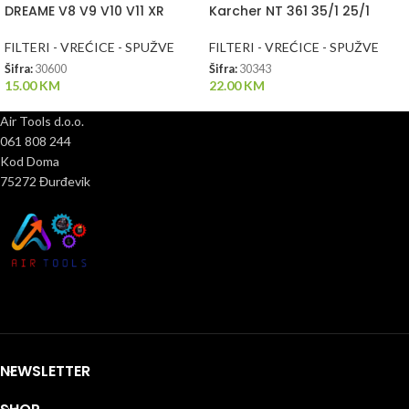
DREAME V8 V9 V10 V11 XR
Karcher NT 361 35/1 25/1
FILTERI - VREĆICE - SPUŽVE
FILTERI - VREĆICE - SPUŽVE
Šifra:
30600
Šifra:
30343
15.00
KM
22.00
KM
Air Tools d.o.o.
061 808 244
Kod Doma
75272 Đurđevik
NEWSLETTER