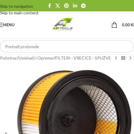
Skip to navigation
Skip to main content
MENU
0.00
K
Početna
/
Usisivači i Oprema
/
FILTERI - VREĆICE - SPUŽVE