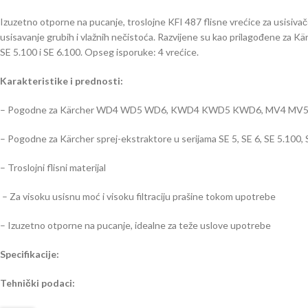
Izuzetno otporne na pucanje, troslojne KFI 487 flisne vrećice za usisivače 
usisavanje grubih i vlažnih nečistoća. Razvijene su kao prilagođene za
SE 5.100 i SE 6.100. Opseg isporuke: 4 vrećice.
Karakteristike i prednosti:
– Pogodne za Kärcher WD4 WD5 WD6, KWD4 KWD5 KWD6, MV4 MV5 MV6
– Pogodne za Kärcher sprej-ekstraktore u serijama SE 5, SE 6, SE 5.100,
– Troslojni flisni materijal
– Za visoku usisnu moć i visoku filtraciju prašine tokom upotrebe
– Izuzetno otporne na pucanje, idealne za teže uslove upotrebe
Specifikacije:
Tehnički podaci: