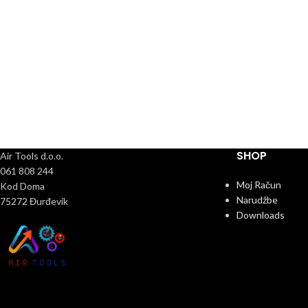
SHOP
Air Tools d.o.o.
061 808 244
Moj Račun
Kod Doma
Narudžbe
75272 Đurđevik
Downloads