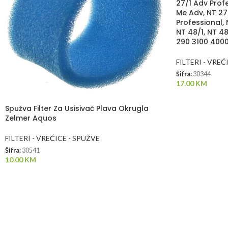
27/1 Adv Profe
Me Adv, NT 27
Professional, 
NT 48/1, NT 48
290 3100 4000
FILTERI - VREĆ
Šifra:
30344
17.00
KM
Spužva Filter Za Usisivač Plava Okrugla
Zelmer Aquos
FILTERI - VREĆICE - SPUŽVE
Šifra:
30541
10.00
KM