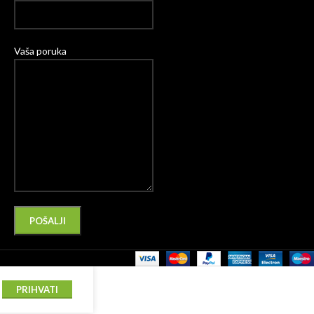
Vaša poruka
Please leave this field empty.
Alternative:
PRIHVATI