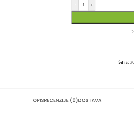
-
+
Šifra:
3
OPIS
RECENZIJE (0)
DOSTAVA