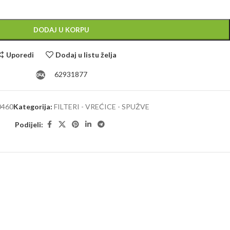
Alternative:
DODAJ U KORPU
Uporedi
Dodaj u listu želja
62931877
0460
Kategorija:
FILTERI - VREĆICE - SPUŽVE
Podijeli: