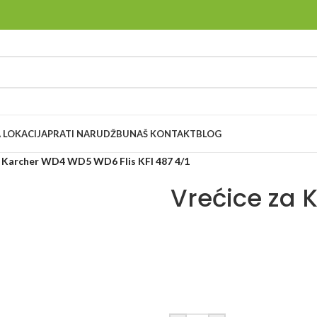
 LOKACIJA
PRATI NARUDŽBU
NAŠ KONTAKT
BLOG
a Karcher WD4 WD5 WD6 Flis KFI 487 4/1
Vrećice za 