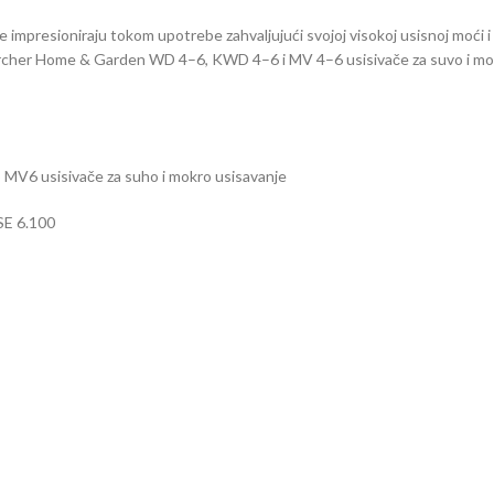
impresioniraju tokom upotrebe zahvaljujući svojoj visokoj usisnoj moći i fi
 Kärcher Home & Garden WD 4–6, KWD 4–6 i MV 4–6 usisivače za suvo i mo
 usisivače za suho i mokro usisavanje
 SE 6.100