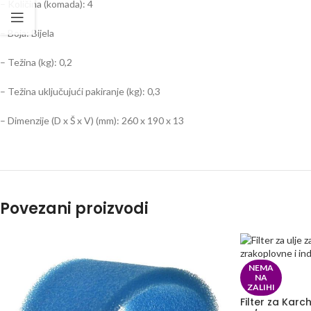
– Količina (komada): 4
– Boja: Bijela
– Težina (kg): 0,2
– Težina uključujući pakiranje (kg): 0,3
– Dimenzije (D x Š x V) (mm): 260 x 190 x 13
Povezani proizvodi
NEMA
NA
ZALIHI
Filter za Karc