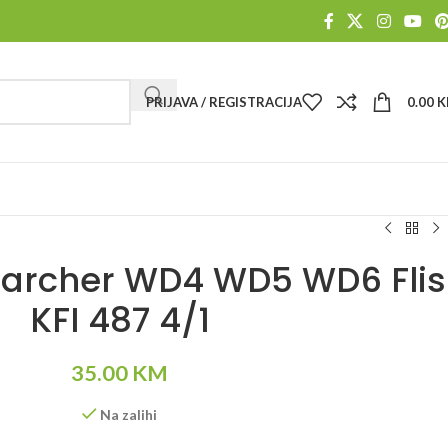
PRIJAVA / REGISTRACIJA
0.00
K
Karcher WD4 WD5 WD6 Flis
KFI 487 4/1
35.00
KM
Na zalihi