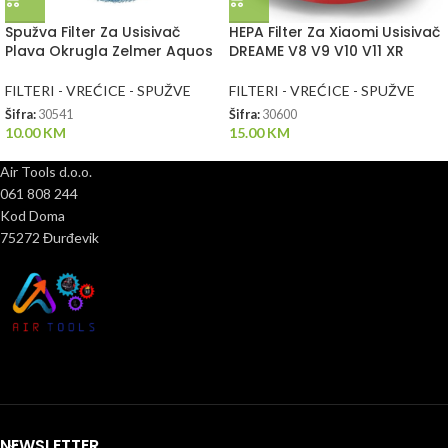
Spužva Filter Za Usisivač
HEPA Filter Za Xiaomi Usisivač
Plava Okrugla Zelmer Aquos
DREAME V8 V9 V10 V11 XR
FILTERI - VREĆICE - SPUŽVE
FILTERI - VREĆICE - SPUŽVE
Šifra:
30541
Šifra:
30600
10.00
KM
15.00
KM
Air Tools d.o.o.
061 808 244
Kod Doma
75272 Đurđevik
NEWSLETTER