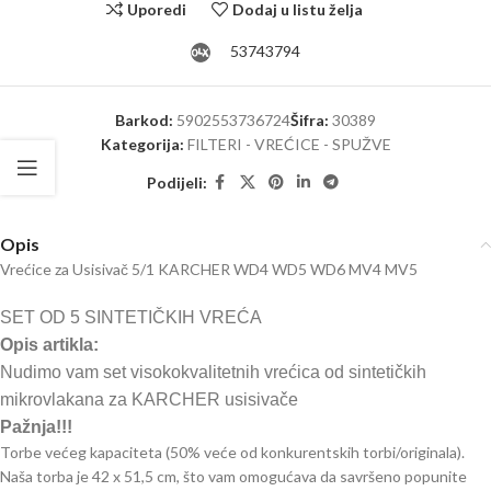
Uporedi
Dodaj u listu želja
53743794
Barkod:
5902553736724
Šifra:
30389
Kategorija:
FILTERI - VREĆICE - SPUŽVE
Podijeli:
Opis
Vrećice za Usisivač 5/1 KARCHER WD4 WD5 WD6 MV4 MV5
SET OD 5 SINTETIČKIH VREĆA
Opis artikla:
Nudimo vam set visokokvalitetnih vrećica od sintetičkih
mikrovlakana za KARCHER usisivače
Pažnja!!!
Torbe većeg kapaciteta (50% veće od konkurentskih torbi/originala).
Naša torba je 42 x 51,5 cm, što vam omogućava da savršeno popunite