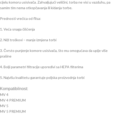
cijelu komoru usisivača. Zahvaljujući veličini, torba ne visi u vazduhu, pa
samim tim nema otkopčavanja ili kidanja torbe.
Prednosti vrećica od flisa:
1. Veća snaga čišćenja
2. Niži troškovi – manje izmjena torbi
3. Čvrsto punjenje komore usisivača, što mu omogućava da upije više
prašine
4. Bolji parametri filtracije uporedivi sa HEPA filterima
5. Najvišu kvalitetu garantuje poljska proizvodnja torbi
Kompatibilnost:
MV 4
MV 4 PREMIUM
MV 5
MV 5 PREMIUM