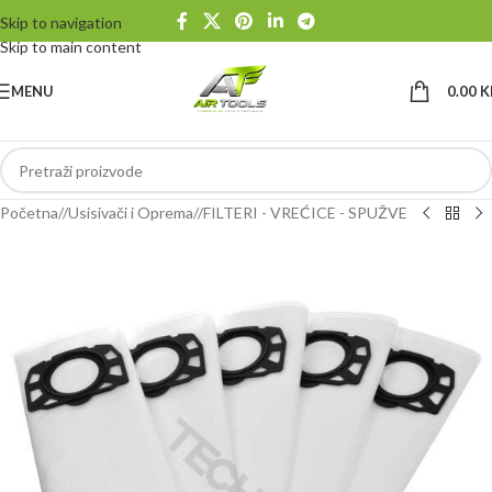
Skip to navigation
Skip to main content
MENU
0.00
K
Početna
/
Usisivači i Oprema
/
FILTERI - VREĆICE - SPUŽVE