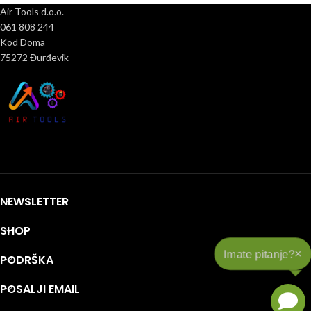
Air Tools d.o.o.
061 808 244
Kod Doma
75272 Đurđevik
NEWSLETTER
SHOP
×
Imate pitanje?
PODRŠKA
POSALJI EMAIL