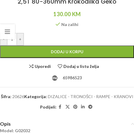
2,5T 80-360mm Krokodilka Geko
130.00
KM
Na zalihi
Alternative:
-
+
DODAJ U KORPU
Uporedi
Dodaj u listu želja
65986523
Šifra:
20626
Kategorija:
DIZALICE - TRONOŠCI - RAMPE - KRANOVI
Podijeli:
Opis
Model: G02032