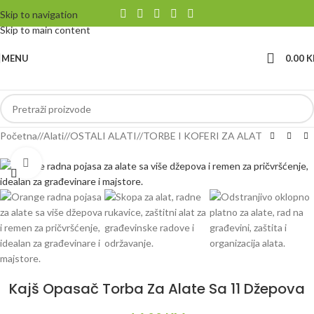
Skip to navigation
Skip to main content
MENU
0.00
K
Početna
/
Alati
/
OSTALI ALATI
/
TORBE I KOFERI ZA ALAT
Klikni da uvećaš
Kajš Opasač Torba Za Alate Sa 11 Džepova