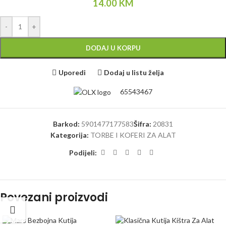
14.00
KM
-
+
DODAJ U KORPU
Uporedi
Dodaj u listu želja
65543467
Barkod:
5901477177583
Šifra:
20831
Kategorija:
TORBE I KOFERI ZA ALAT
Podijeli:
Povezani proizvodi