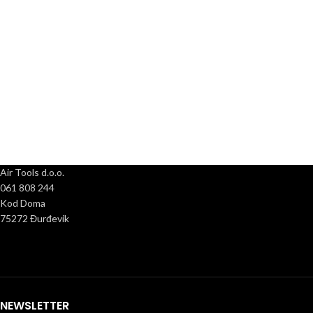
Air Tools d.o.o.
061 808 244
Kod Doma
75272 Đurđevik
NEWSLETTER