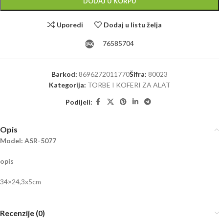
DODAJ U KORPU
Uporedi
Dodaj u listu želja
76585704
Barkod:
8696272011770
Šifra:
80023
Kategorija:
TORBE I KOFERI ZA ALAT
Podijeli:
Opis
Model: ASR-5077
opis
34×24,3x5cm
Recenzije (0)