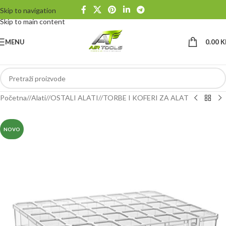
Skip to navigation
Skip to main content
MENU
0.00
K
Početna
/
Alati
/
OSTALI ALATI
/
TORBE I KOFERI ZA ALAT
NOVO