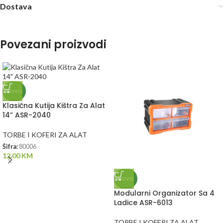
Dostava
Povezani proizvodi
NOVO
Klasična Kutija Kištra Za Alat
14” ASR-2040
TORBE I KOFERI ZA ALAT
Šifra:
80006
12.00
KM
NOVO
Modularni Organizator Sa 4
Ladice ASR-6013
TORBE I KOFERI ZA ALAT