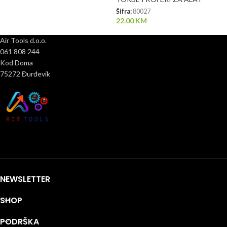
Šifra:
80027
22.00
KM
Air Tools d.o.o.
061 808 244
Kod Doma
75272 Đurđevik
NEWSLETTER
SHOP
PODRŠKA