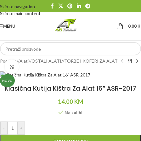
Skip to navigation
Skip to main content
MENU
0.00
K
Početna
/
Alati
/
OSTALI ALATI
/
TORBE I KOFERI ZA ALAT
Klikni da uvećaš
NOVO
Klasična Kutija Kištra Za Alat 16” ASR-2017
14.00
KM
Na zalihi
Alternative:
-
+