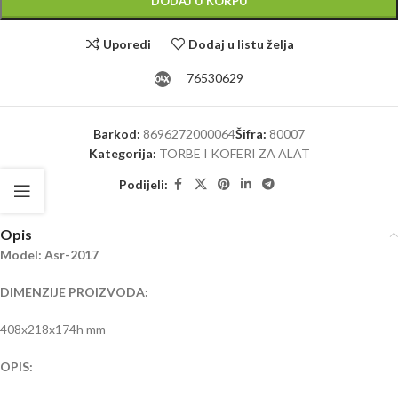
DODAJ U KORPU
Uporedi
Dodaj u listu želja
76530629
Barkod:
8696272000064
Šifra:
80007
Kategorija:
TORBE I KOFERI ZA ALAT
Podijeli:
Opis
Model: Asr-2017
DIMENZIJE PROIZVODA:
408x218x174h mm
OPIS: