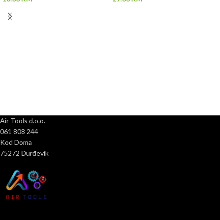
Air Tools d.o.o.
061 808 244
Kod Doma
75272 Đurđevik