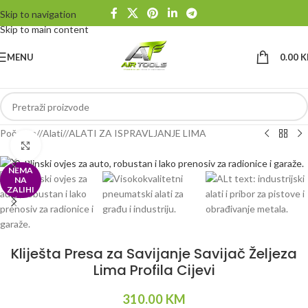
Skip to navigation
Skip to main content
MENU
0.00
K
Početna
/
Alati
/
ALATI ZA ISPRAVLJANJE LIMA
Klikni da uvećaš
NEMA
NA
ZALIHI
Kliješta Presa za Savijanje Savijač Željeza
Lima Profila Cijevi
310.00
KM