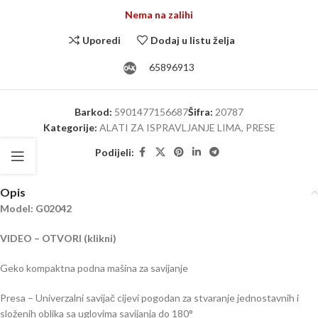
Nema na zalihi
Uporedi
Dodaj u listu želja
65896913
Barkod:
5901477156687
Šifra:
20787
Kategorije:
ALATI ZA ISPRAVLJANJE LIMA
,
PRESE
Podijeli:
Opis
Model: G02042
VIDEO – OTVORI (klikni)
Geko kompaktna podna mašina za savijanje
Presa – Univerzalni savijač cijevi pogodan za stvaranje jednostavnih i
složenih oblika sa uglovima savijanja do 180°