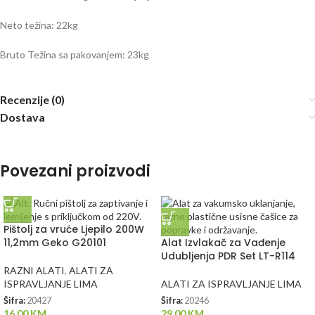
Neto težina: 22kg
Bruto Težina sa pakovanjem: 23kg
Recenzije (0)
Dostava
Povezani proizvodi
Pištolj za vruće Ljepilo 200W
11,2mm Geko G20101
Alat Izvlakač za Vađenje
Udubljenja PDR Set LT-R114
RAZNI ALATI
,
ALATI ZA
ISPRAVLJANJE LIMA
ALATI ZA ISPRAVLJANJE LIMA
Šifra:
20427
Šifra:
20246
16.00
KM
29.00
KM