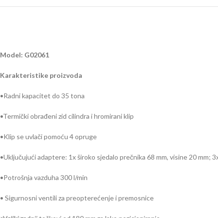
Model: G02061
Karakteristike proizvoda
•Radni kapacitet do 35 tona
•Termički obrađeni zid cilindra i hromirani klip
•Klip se uvlači pomoću 4 opruge
•Uključujući adaptere: 1x široko sjedalo prečnika 68 mm, visine 20 mm; 
•Potrošnja vazduha 300 l/min
• Sigurnosni ventili za preopterećenje i premosnice