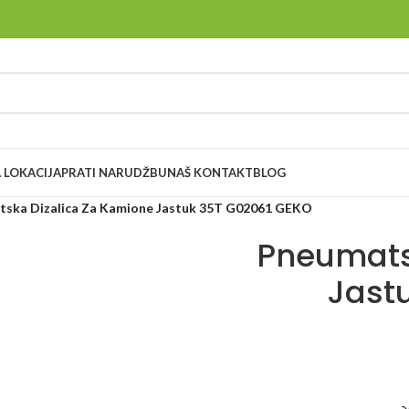
 LOKACIJA
PRATI NARUDŽBU
NAŠ KONTAKT
BLOG
ska Dizalica Za Kamione Jastuk 35T G02061 GEKO
Pneumats
Jast