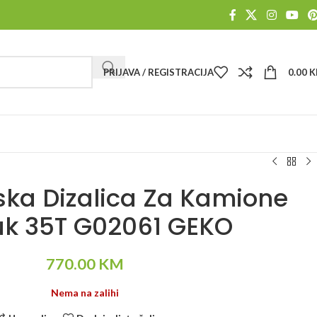
PRIJAVA / REGISTRACIJA
0.00
K
ka Dizalica Za Kamione
uk 35T G02061 GEKO
770.00
KM
Nema na zalihi