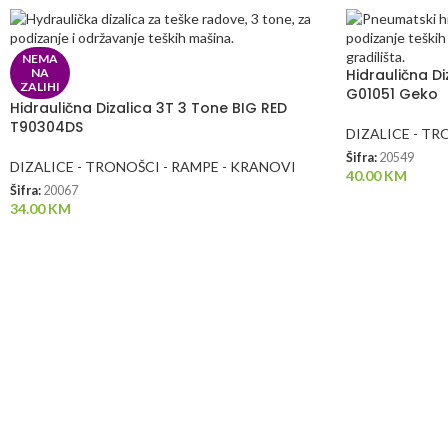
NEMA
NA
Hidraulična Di
ZALIHI
G01051 Geko
Hidraulična Dizalica 3T 3 Tone BIG RED
T90304DS
DIZALICE - TR
Šifra:
20549
DIZALICE - TRONOŠCI - RAMPE - KRANOVI
40.00
KM
Šifra:
20067
34.00
KM