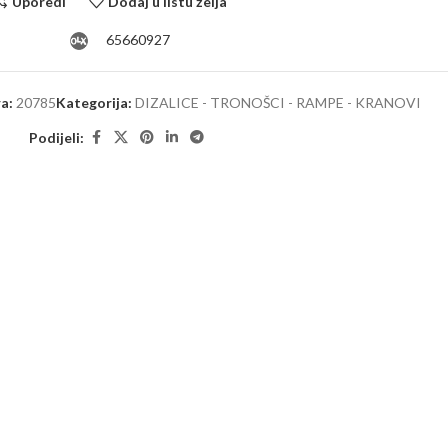
Uporedi
Dodaj u listu želja
65660927
ra:
20785
Kategorija:
DIZALICE - TRONOŠCI - RAMPE - KRANOVI
Podijeli: