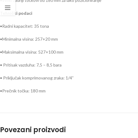
•Veliki zadnji točkovi od 180 mm za lako pozicioniranje
Tehnički podaci
•Radni kapacitet: 35 tona
•Minimalna visina: 257+20 mm
•Maksimalna visina: 527+100 mm
• Pritisak vazduha: 7,5 – 8,5 bara
• Priključak komprimovanog zraka: 1/4”
•Prečnik točka: 180 mm
Povezani proizvodi