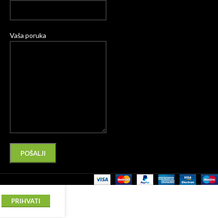
Vaša poruka
Please leave this field empty.
Alternative:
PRIHVATI