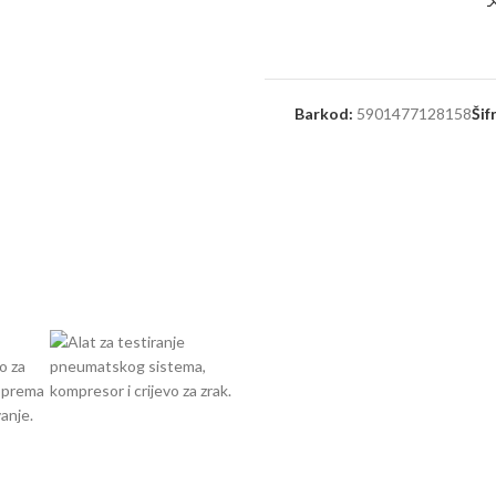
Barkod:
5901477128158
Šif