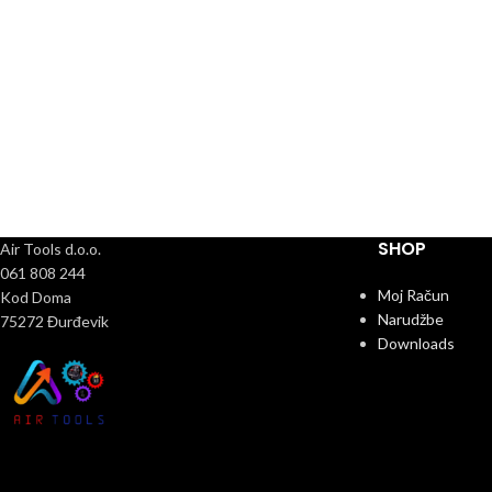
SHOP
Air Tools d.o.o.
061 808 244
Moj Račun
Kod Doma
Narudžbe
75272 Đurđevik
Downloads