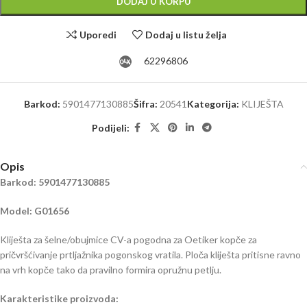
DODAJ U KORPU
Uporedi
Dodaj u listu želja
62296806
Barkod:
5901477130885
Šifra:
20541
Kategorija:
KLIJEŠTA
Podijeli:
Opis
Barkod:
5901477130885
Model: G01656
Kliješta za šelne/obujmice CV-a pogodna za Oetiker kopče za
pričvršćivanje prtljažnika pogonskog vratila. Ploča kliješta pritisne ravno
na vrh kopče tako da pravilno formira opružnu petlju.
Karakteristike proizvoda: