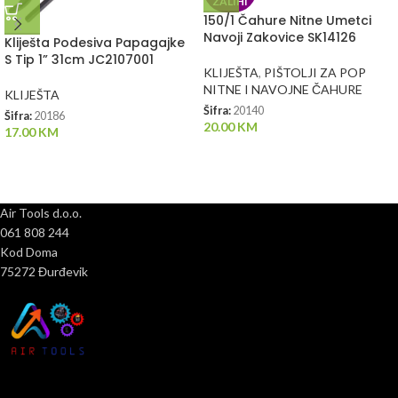
ZALIHI
150/1 Čahure Nitne Umetci
Navoji Zakovice SK14126
Kliješta Podesiva Papagajke
S Tip 1” 31cm JC2107001
KLIJEŠTA
,
PIŠTOLJI ZA POP
NITNE I NAVOJNE ČAHURE
KLIJEŠTA
Šifra:
20140
Šifra:
20186
20.00
KM
17.00
KM
Air Tools d.o.o.
061 808 244
Kod Doma
75272 Đurđevik