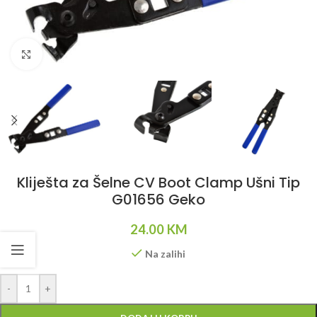
Klikni da uvećaš
Kliješta za Šelne CV Boot Clamp Ušni Tip
G01656 Geko
24.00
KM
Na zalihi
Alternative:
-
+