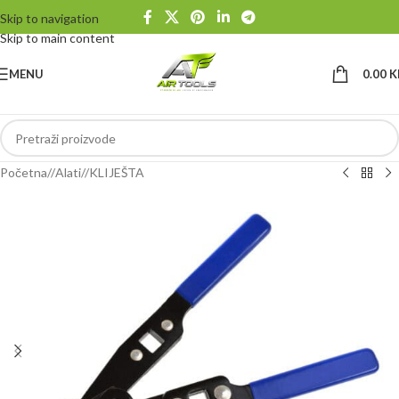
Skip to navigation
Skip to main content
MENU
0.00
K
Početna
/
Alati
/
KLIJEŠTA