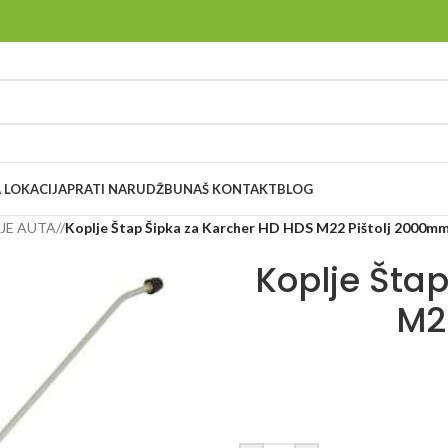
 LOKACIJA
PRATI NARUDŽBU
NAŠ KONTAKT
BLOG
NJE AUTA
/
Koplje Štap Šipka za Karcher HD HDS M22 Pištolj 2000m
Koplje Šta
M2