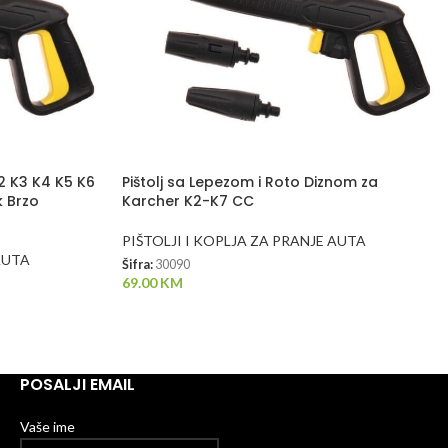
2 K3 K4 K5 K6
Pištolj sa Lepezom i Roto Diznom za
k Brzo
Karcher K2-K7 CC
PIŠTOLJI I KOPLJA ZA PRANJE AUTA
AUTA
Šifra:
30090
69.00
KM
POSALJI EMAIL
Vaše ime