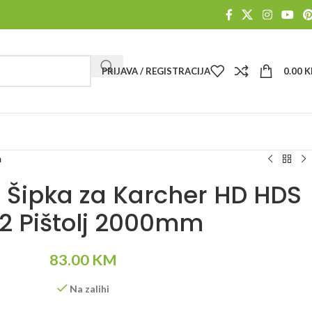
PRIJAVA / REGISTRACIJA
0.00
K
m
p Šipka za Karcher HD HDS
2 Pištolj 2000mm
83.00
KM
Na zalihi