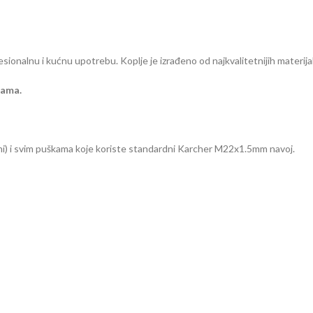
sionalnu i kućnu upotrebu. Koplje je izrađeno od najkvalitetnijih materija
jama.
lni) i svim puškama koje koriste standardni Karcher M22x1.5mm navoj.