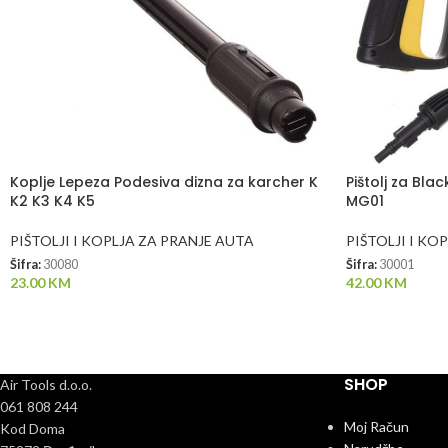
Koplje Lepeza Podesiva dizna za karcher K
Pištolj za B
K2 K3 K4 K5
MG01
PIŠTOLJI I KOPLJA ZA PRANJE AUTA
PIŠTOLJI I KO
Šifra:
30080
Šifra:
30001
23.00
KM
42.00
KM
SHOP
Air Tools d.o.o.
061 808 244
Moj Račun
Kod Doma