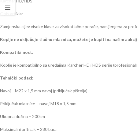
Karcher HD/HDS
Opis artikla:
Zamjenska cijev visoke klase za visokotlačne perače, namijenjena za profe
Koplje ne uključuje tlačnu mlaznicu, možete je kupiti na našim aukci
Kompatibilnost:
Koplje je kompatibilno sa uređajima Karcher HD i HDS serije (profesiona
Tehnički podaci:
Navoj – M22 x 1,5 mm navoj (priključak pištolja)
Priključak mlaznice – navoj M18 x 1,5 mm
Ukupna dužina – 200cm
Maksimalni pritisak – 280 bara