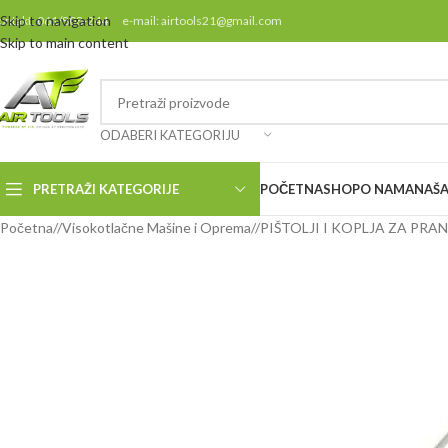
Skip to navigation
ontakt: 061/808-244 e-mail: airtools21@gmail.com
Skip to main content
ODABERI KATEGORIJU
PRETRAŽI KATEGORIJE
POČETNA
SHOP
O NAMA
NAŠA
Početna
/
Visokotlačne Mašine i Oprema
/
PIŠTOLJI I KOPLJA ZA PRA