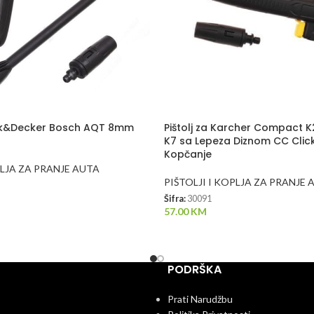
lack&Decker Bosch AQT 8mm
Pištolj za Karcher Compact K
K7 sa Lepeza Diznom CC Clic
Kopčanje
PLJA ZA PRANJE AUTA
PIŠTOLJI I KOPLJA ZA PRANJE 
Šifra:
30091
57.00
KM
PODRŠKA
Prati Narudžbu