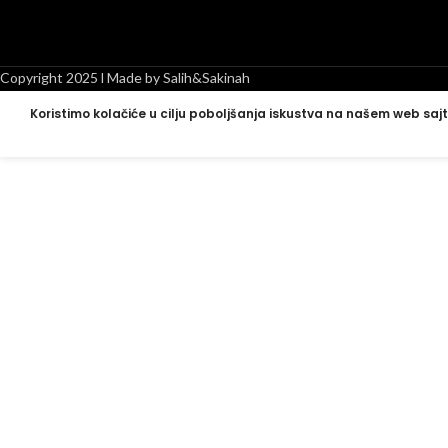
Copyright 2025 l Made by Salih&Sakinah
Koristimo kolačiće u cilju poboljšanja iskustva na našem web sajt