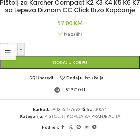
Pištolj za Karcher Compact K2 K3 K4 K5 K6 K7
sa Lepeza Diznom CC Click Brzo Kopčanje
57.00
KM
Na zalihi
Alternative:
-
+
DODAJ U KORPU
Uporedi
Dodaj u listu želja
52971041
Barkod:
5902553776928
Šifra:
30091
Kategorija:
PIŠTOLJI I KOPLJA ZA PRANJE AUTA
Podijeli: