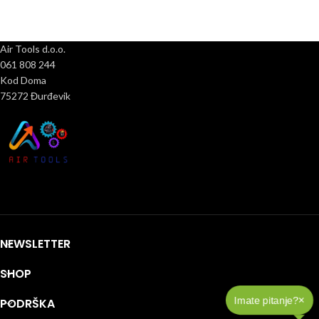
Air Tools d.o.o.
061 808 244
Kod Doma
75272 Đurđevik
NEWSLETTER
SHOP
×
Imate pitanje?
PODRŠKA