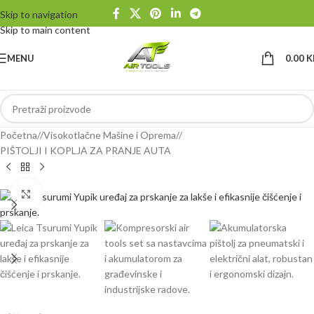
Skip to navigation
Skip to main content
MENU
0.00
K
Početna
/
Visokotlačne Mašine i Oprema
/
PIŠTOLJI I KOPLJA ZA PRANJE AUTA
Klikni da uvećaš