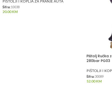
PIŠTOLJI I KOPLJA ZA PRANJE AUTA
Šifra:
10038
20.00
KM
Pištolj Ručka
280bar PG03
PIŠTOLJI I KO
Šifra:
30089
52.00
KM