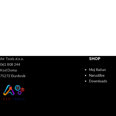
SHOP
Air Tools d.o.o.
061 808 244
Moj Račun
Kod Doma
Narudžbe
75272 Đurđevik
Downloads