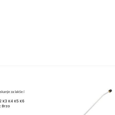
2 K3 K4 K5 K6
k Brzo