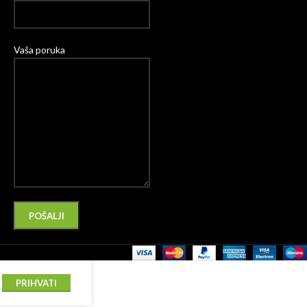
Vaša poruka
Please leave this field empty.
Alternative:
PRIHVATI