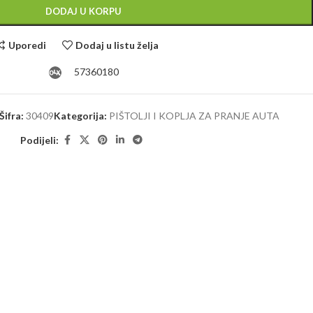
Alternative:
DODAJ U KORPU
Uporedi
Dodaj u listu želja
57360180
Šifra:
30409
Kategorija:
PIŠTOLJI I KOPLJA ZA PRANJE AUTA
Podijeli: