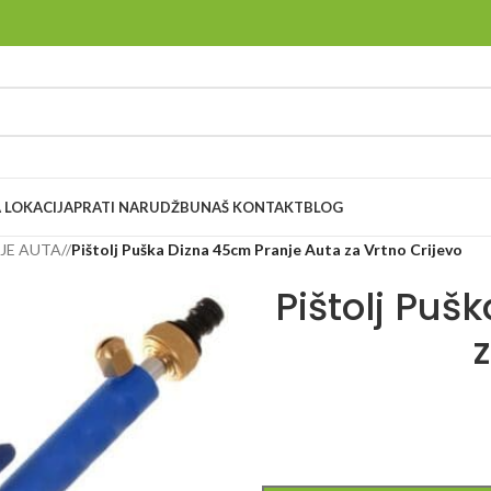
 LOKACIJA
PRATI NARUDŽBU
NAŠ KONTAKT
BLOG
NJE AUTA
/
Pištolj Puška Dizna 45cm Pranje Auta za Vrtno Crijevo
Pištolj Puš