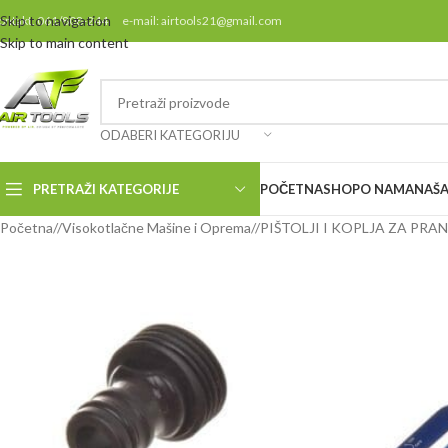
Skip to navigation
ontakt: 061/808-244 e-mail: airtools21@gmail.com
Skip to main content
ODABERI KATEGORIJU
PRETRAŽI KATEGORIJE
POČETNA
SHOP
O NAMA
NAŠA
Početna
/
Visokotlačne Mašine i Oprema
/
PIŠTOLJI I KOPLJA ZA PRA