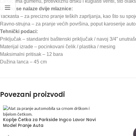
Lanac ima gumenu, protivkliznu dršku i kuglasti ventil, što olak
U setu se nalaze dvije mlaznice:
Tačkasta – za precizno pranje teških zaprljanja, kao što su spoje
Ravno-strujna – za pranje većih površina, poput karoserije aut
Tehnički podaci:
Priključak – standardni baštenski priključak / navoj 3/4” unutraš
Materijal izrade – pocinkovani čelik / plastika / mesing
Maksimalni pritisak – 12 bara
Dužina lanca – 45 cm
Povezani proizvodi
Koplje Četka za Parkside Ingco Lavor Novi
Model Pranje Auta