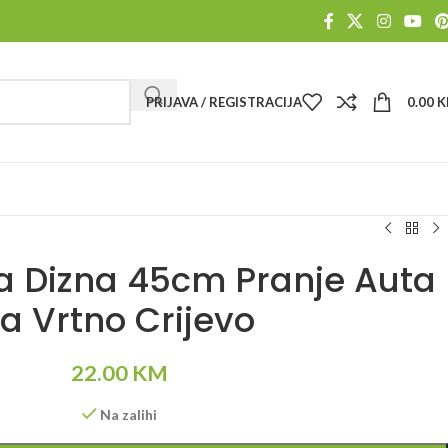
PRIJAVA / REGISTRACIJA
0.00
K
ka Dizna 45cm Pranje Auta
za Vrtno Crijevo
22.00
KM
Na zalihi