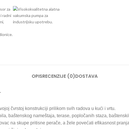
OPIS
RECENZIJE (0)
DOSTAVA
T
joj čvrstoj konstrukciji prilikom svih radova u kući i vrtu.
la, baštenskog nameštaja, terase, popločanih staza, baštenskih
novac na skupe pritisne perače, a žele povećati efikasnost pranja