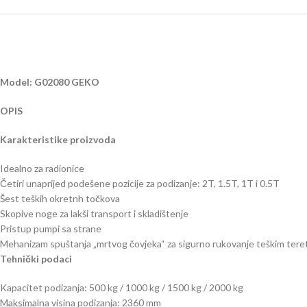
Model: G02080 GEKO
OPIS
Karakteristike proizvoda
Idealno za radionice
Četiri unaprijed podešene pozicije za podizanje: 2T, 1.5T, 1T i 0.5T
Šest teških okretnh točkova
Skopive noge za lakši transport i skladištenje
Pristup pumpi sa strane
Mehanizam spuštanja „mrtvog čovjeka“ za sigurno rukovanje teškim tere
Tehnički podaci
Kapacitet podizanja: 500 kg / 1000 kg / 1500 kg / 2000 kg
Maksimalna visina podizanja: 2360 mm