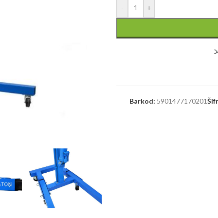
-
+
Barkod:
5901477170201
Šif