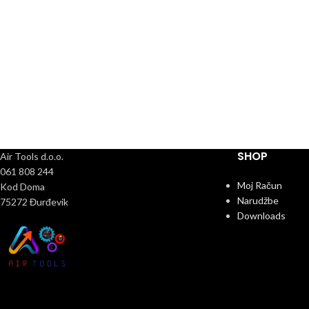
SHOP
Air Tools d.o.o.
061 808 244
Moj Račun
Kod Doma
Narudžbe
75272 Đurđevik
Downloads