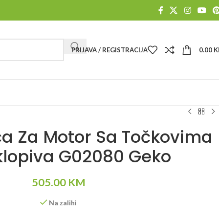
PRIJAVA / REGISTRACIJA
0.00
K
ica Za Motor Sa Točkovima
klopiva G02080 Geko
505.00
KM
Na zalihi