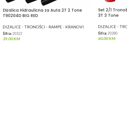
Set 2/1 Tron
Dizalica Hidraulicna za Auta 2T 2 Tone
3T 3 Tone
T90204D BIG RED
DIZALICE - TR
DIZALICE - TRONOŠCI - RAMPE - KRANOVI
Šifra:
20280
Šifra:
20322
60.00
KM
39.00
KM