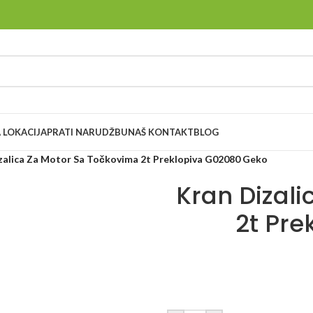
 LOKACIJA
PRATI NARUDŽBU
NAŠ KONTAKT
BLOG
zalica Za Motor Sa Točkovima 2t Preklopiva G02080 Geko
Kran Dizal
2t Pre