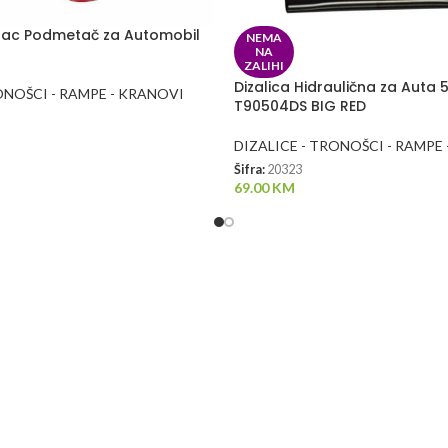
ožac Podmetač za Automobil
NEMA
NA
ZALIHI
Dizalica Hidraulična za Auta 
ONOŠCI - RAMPE - KRANOVI
T90504DS BIG RED
DIZALICE - TRONOŠCI - RAMPE
Šifra:
20323
69.00
KM