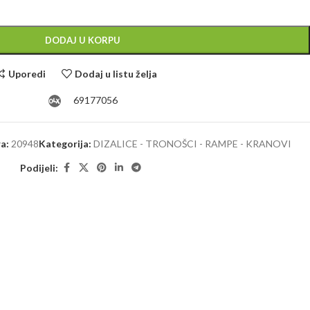
Alternative:
DODAJ U KORPU
Uporedi
Dodaj u listu želja
69177056
ra:
20948
Kategorija:
DIZALICE - TRONOŠCI - RAMPE - KRANOVI
Podijeli: