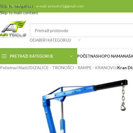
Skip to navigation
ontakt: 061/808-244 e-mail: airtools21@gmail.com
Skip to main content
ODABERI KATEGORIJU
PRETRAŽI KATEGORIJE
POČETNA
SHOP
O NAMA
NAŠA
Početna
/
Alati
/
DIZALICE - TRONOŠCI - RAMPE - KRANOVI
/
Kran Di