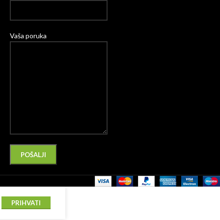
Vaša poruka
Please leave this field empty.
Alternative:
PRIHVATI