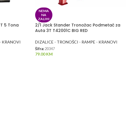
NEMA
NA
ZALIHI
5T 5 Tona
2/1 Jack Stander Tronožac Podmetač za
Auta 3T T42001C BIG RED
 - KRANOVI
DIZALICE - TRONOŠCI - RAMPE - KRANOVI
Šifra:
20347
79.00
KM