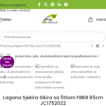
Skip to navigation
Skip to main content
MENU
0.00
K
Početna
/
Alati
/
OSTALI ALATI
/
SJEKIRE
Klikni da uvećaš
NEMA
NA
ZALIHI
Lagana Sjekira Sikira sa Štilom FIBER 85cm
JC1752022