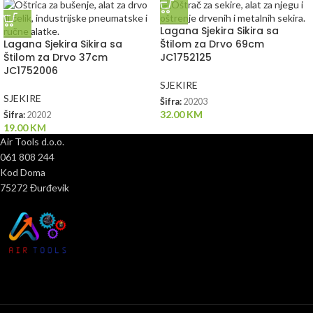
Lagana Sjekira Sikira sa
Lagana Sjekira Sikira sa
Štilom za Drvo 69cm
Štilom za Drvo 37cm
JC1752125
JC1752006
SJEKIRE
SJEKIRE
Šifra:
20203
32.00
KM
Šifra:
20202
19.00
KM
Air Tools d.o.o.
061 808 244
Kod Doma
75272 Đurđevik