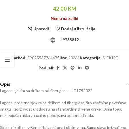
42.00
KM
Nema na zalihi
Uporedi
Dodaj u listu želja
49738812
Barkod:
5902553776447
Šifra:
20261
Kategorija:
SJEKIRE
Podijeli:
Opis
Lagana sjekira sa drškom od fiberglasa – JC1752022
Lagana, precizna sjekira sa drškom od fiberglasa, što značajno povećava
snagu i izdržljivost u odnosu na standardne drvene drške. Osim toga,
neklizajuća ručka značajno poboljšava udobnost rada.
Sjekira je bila savršeno izbalansirana i oblikovana. Sama glava je izrađena