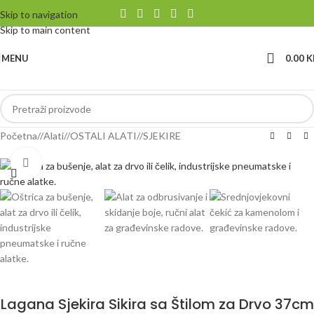
Skip to navigation
Skip to main content
MENU
0.00
K
Početna
/
Alati
/
OSTALI ALATI
/
SJEKIRE
Klikni da uvećaš
Lagana Sjekira Sikira sa Štilom za Drvo 37cm