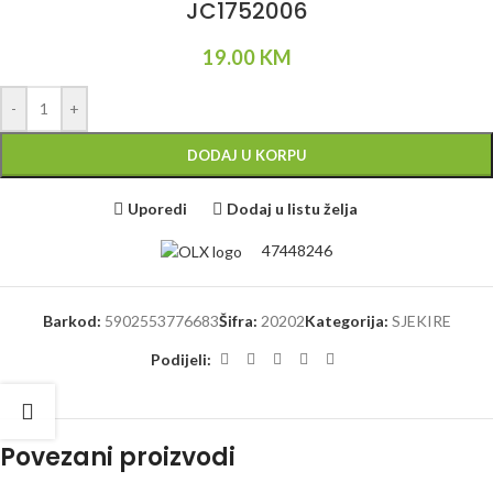
JC1752006
19.00
KM
-
+
DODAJ U KORPU
Uporedi
Dodaj u listu želja
47448246
Barkod:
5902553776683
Šifra:
20202
Kategorija:
SJEKIRE
Podijeli:
Povezani proizvodi