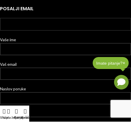
POSALJI EMAIL
Vaše ime
×
Imate pitanje?
Vaš email
Naslov poruke
Vaša poruka
Shop
Lista želja
Korpa
Moj račun
Bočna Traka