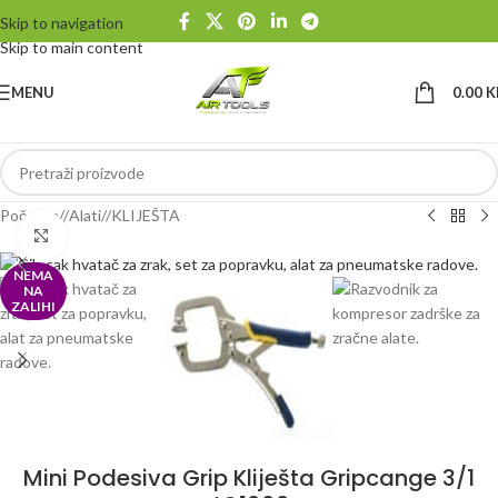
Skip to navigation
Skip to main content
MENU
0.00
K
Početna
/
Alati
/
KLIJEŠTA
Klikni da uvećaš
NEMA
NA
ZALIHI
Mini Podesiva Grip Kliješta Gripcange 3/1