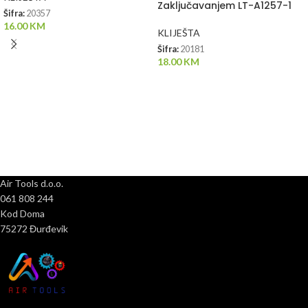
Zaključavanjem LT-A1257-1
Šifra:
20357
16.00
KM
KLIJEŠTA
Šifra:
20181
18.00
KM
Air Tools d.o.o.
061 808 244
Kod Doma
75272 Đurđevik