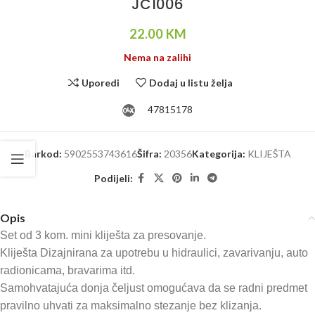
JC1006
22.00
KM
Nema na zalihi
Uporedi
Dodaj u listu želja
47815178
Barkod:
5902553743616
Šifra:
20356
Kategorija:
KLIJEŠTA
Podijeli:
Opis
Set od 3 kom. mini kliješta za presovanje.
Kliješta Dizajnirana za upotrebu u hidraulici, zavarivanju, auto
radionicama, bravarima itd.
Samohvatajuća donja čeljust omogućava da se radni predmet
pravilno uhvati za maksimalno stezanje bez klizanja.