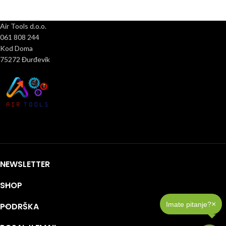
Air Tools d.o.o.
061 808 244
Kod Doma
75272 Đurđevik
NEWSLETTER
SHOP
×
Imate pitanje?
PODRŠKA