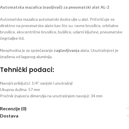
Automatska mazalica (nauljivač) za pneumatski alat AL-2
Automatska mazalica automatski dozira ulje u alat. Pričvršćuje se
direktno na pneumatske alate kao što su: ravne brusilice, orbitalne
brusilice, ekscentrične brusilice, bušilice, udarni ključevi, pneumatske
čegrtaljke itd.
Neophodna je za sprječavanje
zaglavljivanja
alata. Unutrašnjost je
izrađena od laganog aluminija.
Tehnički podaci:
Navojni priključci: 1/4” vanjski i unutrašnji
Ukupna dužina: 57 mm
Prečnik (najveća dimenzija na unutrašnjem navoju): 34 mm
Recenzije (0)
Dostava