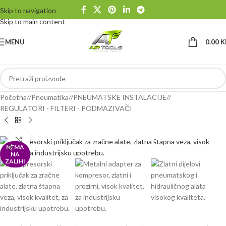
Skip to navigation
Skip to main content
MENU
0.00
K
Početna
/
Pneumatika
/
PNEUMATSKE INSTALACIJE
/
REGULATORI - FILTERI - PODMAZIVAČI
Klikni da uvećaš
NEMA
NA
ZALIHI