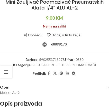
Mini Zauljivač Podmazivač Pneumatskih
Alata 1/4” ALU AL-2
9.00
KM
Nema na zalihi
Uporedi
Dodaj u listu želja
68898170
Barkod:
5902553713275
Šifra:
40530
Kategorija:
REGULATORI - FILTERI - PODMAZIVAČI
Podijeli:
Opis
Model: AL-2
Opis proizvoda