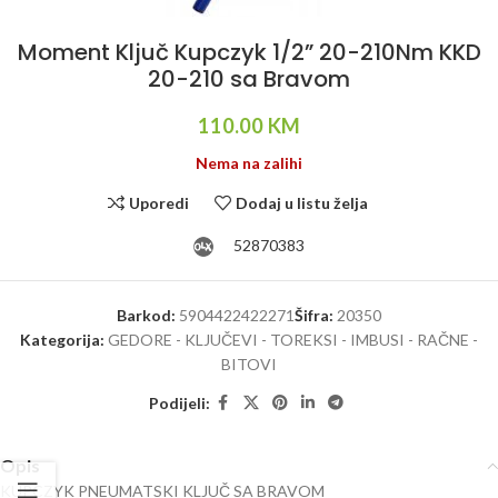
Moment Ključ Kupczyk 1/2” 20-210Nm KKD
20-210 sa Bravom
110.00
KM
Nema na zalihi
Uporedi
Dodaj u listu želja
52870383
Barkod:
5904422422271
Šifra:
20350
Kategorija:
GEDORE - KLJUČEVI - TOREKSI - IMBUSI - RAČNE -
BITOVI
Podijeli:
Opis
KUPCZYK PNEUMATSKI KLJUČ SA BRAVOM