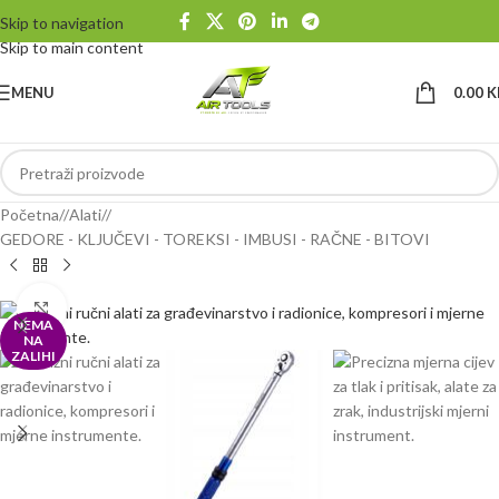
Skip to navigation
Skip to main content
MENU
0.00
K
Početna
/
Alati
/
GEDORE - KLJUČEVI - TOREKSI - IMBUSI - RAČNE - BITOVI
Klikni da uvećaš
NEMA
NA
ZALIHI