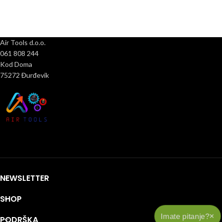
Air Tools d.o.o.
061 808 244
Kod Doma
75272 Đurđevik
NEWSLETTER
SHOP
×
Imate pitanje?
PODRŠKA