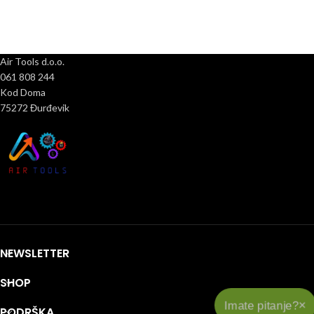
Air Tools d.o.o.
061 808 244
Kod Doma
75272 Đurđevik
NEWSLETTER
SHOP
×
Imate pitanje?
PODRŠKA