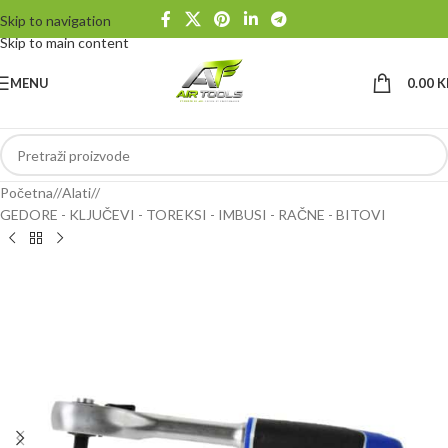
Skip to navigation
Skip to main content
MENU
0.00
K
Početna
/
Alati
/
GEDORE - KLJUČEVI - TOREKSI - IMBUSI - RAČNE - BITOVI