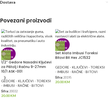
Dostava
Povezani proizvodi
NEMA
NA
ZALIHI
NEMA
Set Alata Imbusi Toreksi
NA
ZALIHI
Bitovi Bit Hex JC1532
1/2” Gedore Nasadni Ključevi
za Pištolj i Račnu 9-27mm
GEDORE - KLJUČEVI - TOREKSI
10/1 ASK-001
- IMBUSI - RAČNE - BITOVI
Šifra:
20195
GEDORE - KLJUČEVI - TOREKSI
20.00
KM
- IMBUSI - RAČNE - BITOVI
Šifra:
20032
20.00
KM