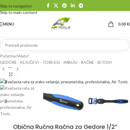
Skip to navigation
Skip to main content
MENU
0.00
K
Početna
/
Alati
/
GEDORE - KLJUČEVI - TOREKSI - IMBUSI - RAČNE - BITOVI
Klikni da uvećaš
Obična Ručna Račna za Gedore 1/2”