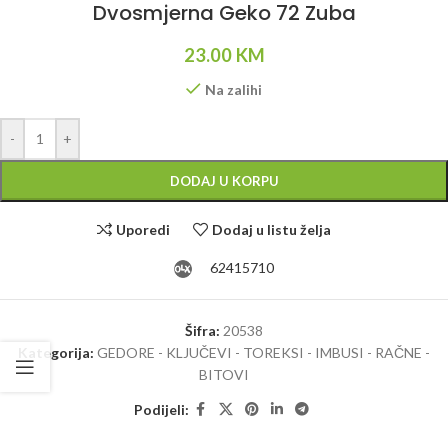
Dvosmjerna Geko 72 Zuba
23.00
KM
Na zalihi
Alternative:
-
+
DODAJ U KORPU
Uporedi
Dodaj u listu želja
62415710
Šifra:
20538
Kategorija:
GEDORE - KLJUČEVI - TOREKSI - IMBUSI - RAČNE -
BITOVI
Podijeli: