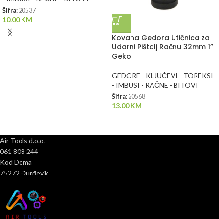
Šifra:
20537
10.00
KM
Kovana Gedora Utičnica za
Udarni Pištolj Račnu 32mm 1”
Geko
GEDORE - KLJUČEVI - TOREKSI
- IMBUSI - RAČNE - BITOVI
Šifra:
20568
13.00
KM
Air Tools d.o.o.
061 808 244
Kod Doma
75272 Đurđevik