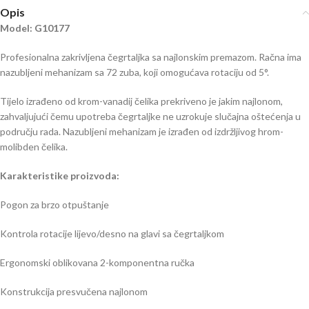
Opis
Model: G10177
Profesionalna zakrivljena čegrtaljka sa najlonskim premazom. Račna ima
nazubljeni mehanizam sa 72 zuba, koji omogućava rotaciju od 5°.
Tijelo izrađeno od krom-vanadij čelika prekriveno je jakim najlonom,
zahvaljujući čemu upotreba čegrtaljke ne uzrokuje slučajna oštećenja u
području rada. Nazubljeni mehanizam je izrađen od izdržljivog hrom-
molibden čelika.
Karakteristike proizvoda:
Pogon za brzo otpuštanje
Kontrola rotacije lijevo/desno na glavi sa čegrtaljkom
Ergonomski oblikovana 2-komponentna ručka
Konstrukcija presvučena najlonom