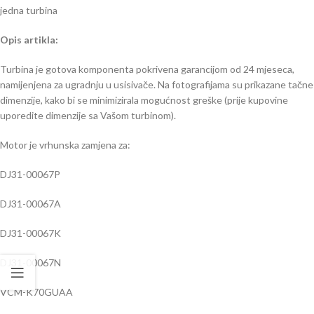
jedna turbina
Opis artikla:
Turbina je gotova komponenta pokrivena garancijom od 24 mjeseca,
namijenjena za ugradnju u usisivače. Na fotografijama su prikazane tačne
dimenzije, kako bi se minimizirala mogućnost greške (prije kupovine
uporedite dimenzije sa Vašom turbinom).
Motor je vrhunska zamjena za:
DJ31-00067P
DJ31-00067A
DJ31-00067K
DJ31-00067N
VCM-K70GUAA