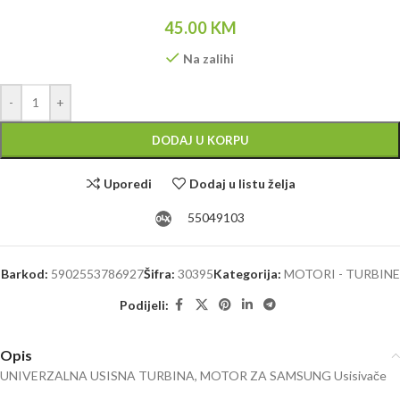
45.00
KM
Na zalihi
Alternative:
-
+
DODAJ U KORPU
Uporedi
Dodaj u listu želja
55049103
Barkod:
5902553786927
Šifra:
30395
Kategorija:
MOTORI - TURBINE
Podijeli:
Opis
UNIVERZALNA USISNA TURBINA, MOTOR ZA SAMSUNG Usisivače