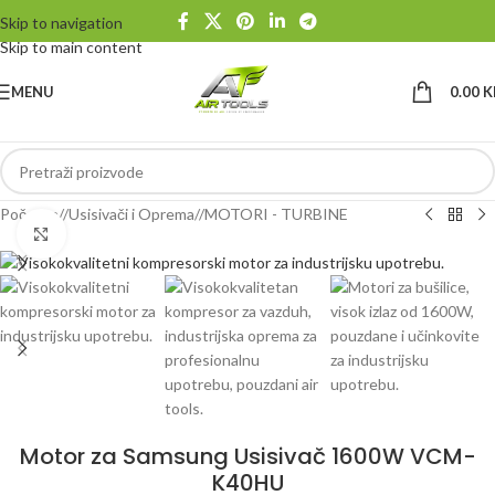
Skip to navigation
Skip to main content
MENU
0.00
K
Početna
/
Usisivači i Oprema
/
MOTORI - TURBINE
Klikni da uvećaš
Motor za Samsung Usisivač 1600W VCM-
K40HU