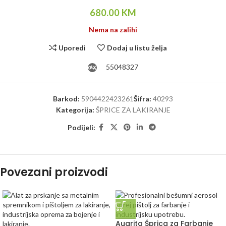
680.00
KM
Nema na zalihi
Uporedi
Dodaj u listu želja
55048327
Barkod:
5904422423261
Šifra:
40293
Kategorija:
ŠPRICE ZA LAKIRANJE
Podijeli:
Povezani proizvodi
Auarita Šprica za Farbanje