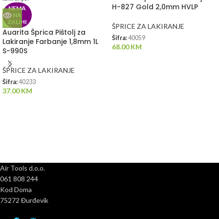
H-827 Gold 2,0mm HVLP
NEMA
NA
ZALIHI
ŠPRICE ZA LAKIRANJE
Auarita Šprica Pištolj za
Šifra:
40059
Lakiranje Farbanje 1,8mm 1L
68.00
KM
S-990S
ŠPRICE ZA LAKIRANJE
Šifra:
40233
37.00
KM
Air Tools d.o.o.
061 808 244
Kod Doma
75272 Đurđevik