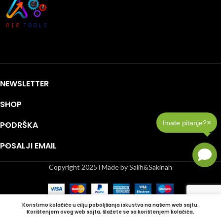
NEWSLETTER
SHOP
×
Imate pitanje?
PODRŠKA
POSALJI EMAIL
Copyright 2025 l Made by Salih&Sakinah
Koristimo kolačiće u cilju poboljšanja iskustva na našem web sajtu.
Korištenjem ovog web sajta, šlažete se sa korištenjem kolačića.
Shop
Lista želja
Korpa
Moj račun
Bočna Traka