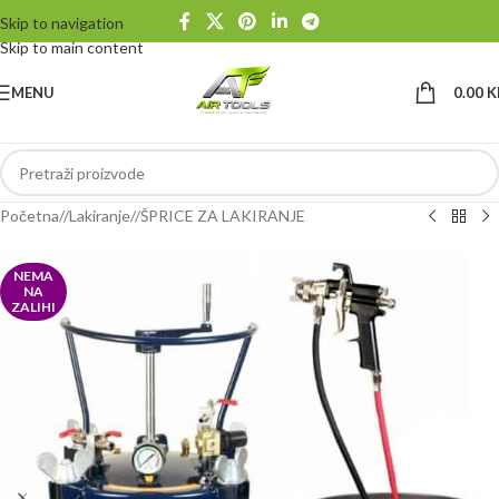
Skip to navigation
Skip to main content
MENU
0.00
K
Početna
/
Lakiranje
/
ŠPRICE ZA LAKIRANJE
NEMA
NA
ZALIHI