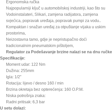
Ergonomska ručka
Najpopularniji ključ u automobilskoj industriji, kao što su
Vodoinstalateri, Slikari, zamjena radijatora, zamjena
svjećica, popravak uređaja, popravak pumpi za vodu..
Kompaktan i snažan uređaj za otpuštanje vijaka u uskim
prostorima,
Neizostavna tamo, gdje je nepristupačno doći
tradicionalnim pneumatskim pištoljem,
Regulator za Podešavanje brzine nalazi se na dnu ručke
Specifikacije:
Moment udar: 122 Nm
Dužina: 255mm
Igla: 1/2”
Rotacija: lijevo / desno 160 / min
Brzina okretaja bez opterećenja: 160 O.P.M.
Niska potrošnja zraka:
Radni pritisak: 6,3 bar
U setu dolazi: