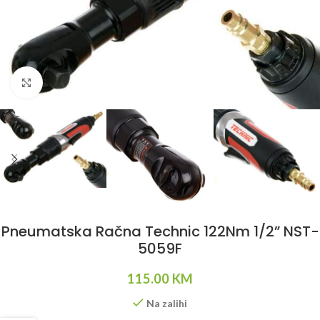
Klikni da uvećaš
Pneumatska Račna Technic 122Nm 1/2” NST-
5059F
115.00
KM
Na zalihi