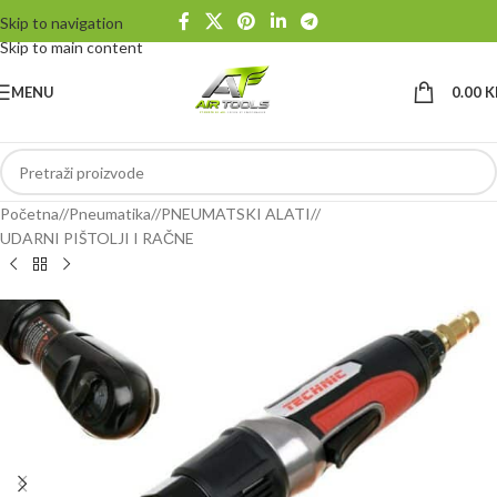
Skip to navigation
Skip to main content
MENU
0.00
K
Početna
/
Pneumatika
/
PNEUMATSKI ALATI
/
UDARNI PIŠTOLJI I RAČNE