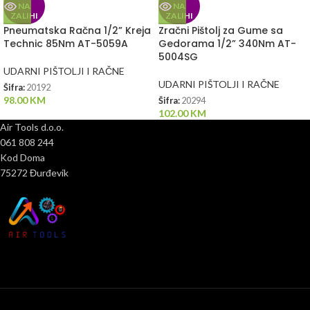
NA
NA
ZALIHI
ZALIHI
Pneumatska Račna 1/2” Kreja
Zračni Pištolj za Gume sa
Technic 85Nm AT-5059A
Gedorama 1/2” 340Nm AT-
5004SG
UDARNI PIŠTOLJI I RAČNE
UDARNI PIŠTOLJI I RAČNE
Šifra:
20192
98.00
KM
Šifra:
20294
102.00
KM
Air Tools d.o.o.
061 808 244
Kod Doma
75272 Đurđevik