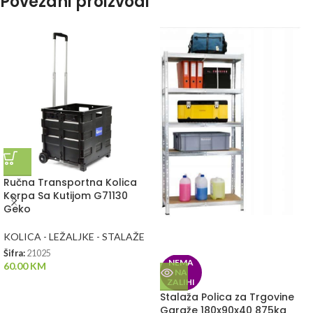
Povezani proizvodi
Ručna Transportna Kolica
Korpa Sa Kutijom G71130
Geko
KOLICA - LEŽALJKE - STALAŽE
Šifra:
21025
NEMA
60.00
KM
NA
ZALIHI
Stalaža Polica za Trgovine
Garaže 180x90x40 875kg