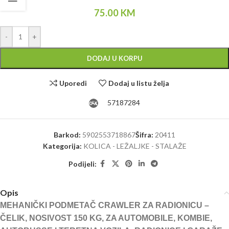
75.00
KM
Alternative:
-
+
DODAJ U KORPU
Uporedi
Dodaj u listu želja
57187284
Barkod:
5902553718867
Šifra:
20411
Kategorija:
KOLICA - LEŽALJKE - STALAŽE
Podijeli:
Opis
MEHANIČKI PODMETAČ CRAWLER ZA RADIONICU –
ČELIK, NOSIVOST 150 KG, ZA AUTOMOBILE, KOMBIE,