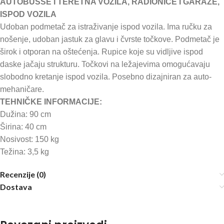
AUTOBUSSE I TERETNA VOZILA, RADIONICE I GARAŽE,
ISPOD VOZILA
Udoban podmetač za istraživanje ispod vozila. Ima ručku za
nošenje, udoban jastuk za glavu i čvrste točkove. Podmetač je
širok i otporan na oštećenja. Rupice koje su vidljive ispod
daske jačaju strukturu. Točkovi na ležajevima omogućavaju
slobodno kretanje ispod vozila. Posebno dizajniran za auto-
mehaničare.
TEHNIČKE INFORMACIJE:
Dužina: 90 cm
Širina: 40 cm
Nosivost: 150 kg
Težina: 3,5 kg
Recenzije (0)
Dostava