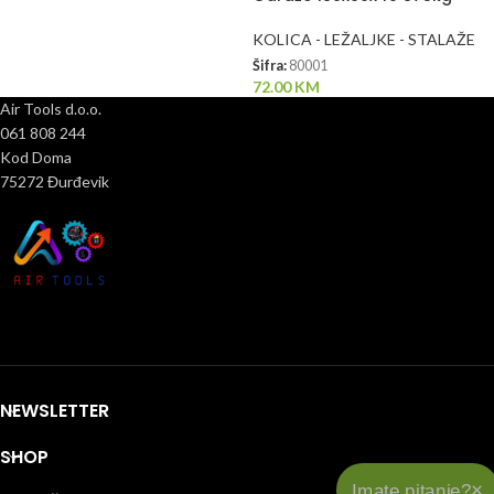
KOLICA - LEŽALJKE - STALAŽE
Šifra:
80001
72.00
KM
Air Tools d.o.o.
061 808 244
Kod Doma
75272 Đurđevik
NEWSLETTER
SHOP
×
Imate pitanje?