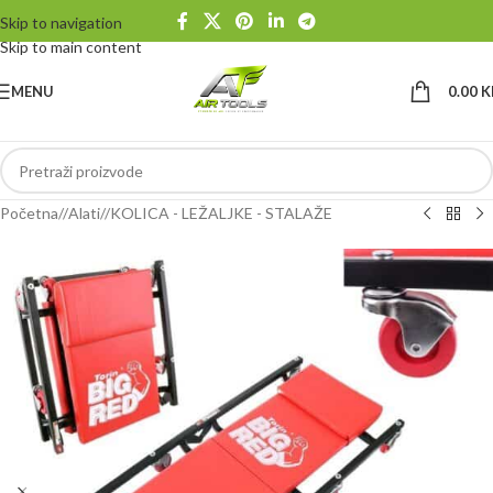
Skip to navigation
Skip to main content
MENU
0.00
K
Početna
/
Alati
/
KOLICA - LEŽALJKE - STALAŽE