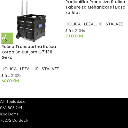
Radionička Prenosiva Stolica
Tabure za Mehaničare i Baza
za Alat
KOLICA - LEŽALJKE - STALAŽE
Šifra:
21046
73.00
KM
Ručna Transportna Kolica
Korpa Sa Kutijom G71130
Geko
KOLICA - LEŽALJKE - STALAŽE
Šifra:
21025
60.00
KM
Air Tools d.o.o.
061 808 244
Kod Doma
75272 Đurđevik