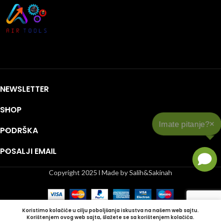
NEWSLETTER
SHOP
PODRŠKA
POSALJI EMAIL
Copyright 2025 l Made by Salih&Sakinah
Koristimo kolačiće u cilju poboljšanja iskustva na našem web sajtu.
Korištenjem ovog web sajta, šlažete se sa korištenjem kolačića.
Shop
Lista želja
Korpa
Moj račun
Bočna Traka