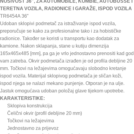
NOSIVOST 36”, ZA AUTOMOBILE, KOMBIE, AUTOBUSSE I
TERETNA VOZILA, RADIONICE I GARAŽE, ISPOD VOZILA
TR6454A 36”
Udoban sklopivi podmetač za istraživanje ispod vozila,
preporučuje se kako za profesionalne tako i za hobističke
radionice. Također se koristi u transportu kao dodatak za
kamione. Nakon sklapanja, stane u kutiju dimenzija
165x465x485 [mm], pa ga je vrlo jednostavno prenositi kad god
vam zatreba. Okvir podmetača izrađen je od profila debljine 20
mm. Točkovi na ležajevima omogućavaju slobodno kretanje
ispod vozila. Materijal sklopivog podmetača je sličan koži,
ispod njega se nalazi mekano punjenje. Otporan je na ulje.
Jastuk omogućava udoban položaj glave tijekom upotrebe.
KARAKTERISTIKE:
Sklopiva konstrukcija
Čelični okvir (profil debljine 20 mm)
Točkovi na ležajevima
Jednostavno za prijevoz