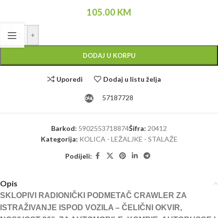
105.00
KM
Alternative:
-
+
DODAJ U KORPU
Uporedi
Dodaj u listu želja
57187728
Barkod:
5902553718874
Šifra:
20412
Kategorija:
KOLICA - LEŽALJKE - STALAŽE
Podijeli:
Opis
SKLOPIVI RADIONIČKI PODMETAČ CRAWLER ZA
ISTRAŽIVANJE ISPOD VOZILA – ČELIČNI OKVIR,