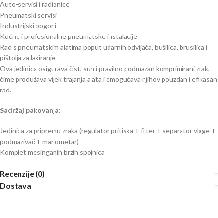
Auto-servisi i radionice
Pneumatski servisi
Industrijski pogoni
Kućne i profesionalne pneumatske instalacije
Rad s pneumatskim alatima poput udarnih odvijača, bušilica, brusilica i
pištolja za lakiranje
Ova jedinica osigurava čist, suh i pravilno podmazan komprimirani zrak,
čime produžava vijek trajanja alata i omogućava njihov pouzdan i efikasan
rad.
Sadržaj pakovanja:
Jedinica za pripremu zraka (regulator pritiska + filter + separator vlage +
podmazivač + manometar)
Komplet mesinganih brzih spojnica
Recenzije (0)
Dostava