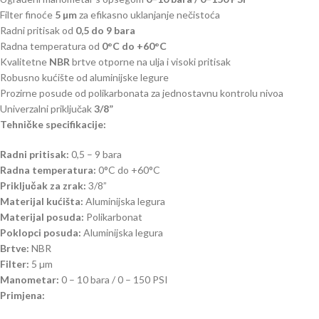
Filter finoće
5 µm
za efikasno uklanjanje nečistoća
Radni pritisak od
0,5 do 9 bara
Radna temperatura od
0°C do +60°C
Kvalitetne
NBR
brtve otporne na ulja i visoki pritisak
Robusno kućište od aluminijske legure
Prozirne posude od polikarbonata za jednostavnu kontrolu nivoa
Univerzalni priključak
3/8”
Tehničke specifikacije:
Radni pritisak:
0,5 – 9 bara
Radna temperatura:
0°C do +60°C
Priključak za zrak:
3/8”
Materijal kućišta:
Aluminijska legura
Materijal posuda:
Polikarbonat
Poklopci posuda:
Aluminijska legura
Brtve:
NBR
Filter:
5 µm
Manometar:
0 – 10 bara / 0 – 150 PSI
Primjena: