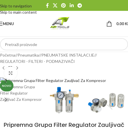
Skip to navigation
Skip to main content
MENU
0.00
K
Početna
/
Pneumatika
/
PNEUMATSKE INSTALACIJE
/
REGULATORI - FILTERI - PODMAZIVAČI
Klikni da uvećaš
NOVO
Pripremna Grupa Filter Regulator Zauljivač