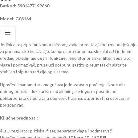
Barkod: 5901477199660
Model: G03164
OPIS
Jedinica za pripremu komprimiranog zraka predstavlja pouzdano rješenje
za pneumatske instalacije, kompresore i pneumatske alate. U jednom
uređaju objedinjuje
četiri funkcije
: regulator pritiska, filter, separator
vlage i podmazivač, pružajući potpunu zaštitu pneumatskih alata te
stabilan i siguran rad cijelog sistema.
Ugrađeni manometar omogućava jednostavno praćenje i kontrolu
radnog pritiska, dok kućište od aluminijske legure i posude od
polikarbonata osiguravaju dug vijek trajanja, otpornost na oštećenja i
pouzdan rad.
Ključne prednosti:
4 u 1: regulator pritiska, filter, separator vlage i podmazivač
Ugrađeni manometar s opsegom
0–10 bara / 0–150 PSI