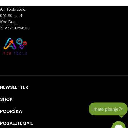
Air Tools d.o.o.
061 808 244
Kod Doma
75272 Đurđevik
NEWSLETTER
SHOP
×
Imate pitanje?
PODRŠKA
POSALJI EMAIL