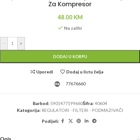
Za Kompresor
48.00
KM
Na zalihi
Alternative:
-
+
DODAJ U KORPU
Uporedi
Dodaj u listu želja
77676660
Barkod:
5901477199660
Šifra:
40604
Kategorija:
REGULATORI - FILTERI - PODMAZIVAČI
Podijeli:
Opis