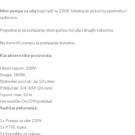
Mini pumpa za ulje
koja radi na 230V. Idealna je za kućnu upotrebu i
radionice.
Pogodna je za pumpanje dizel goriva, lož ulja i drugih tekućina.
Ne koristiti pumpu za pumpanje benzina.
Karakteristike proizvoda:
Ulazni napon: 230V
Snaga: 180W
Slobodan protok: do 50 L/min
Priključak: 3/4” BSP (26 mm)
Ispust: max 10 m
Hermetički On/Off prekidač
Sadržaj pakovanja:
1x Pumpa za ulje 230V
1x PTFE traka
2x Stezaljke za crijevo