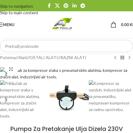
Skip to navigation
Skip to main content
MENU
0.00
K
Početna
/
Alati
/
OSTALI ALATI
/
RAZNI ALATI
Klikni da uvećaš
Pumpa Za Pretakanje Ulja Dizela 230V