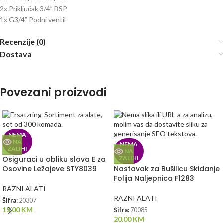
2x Priključak 3/4” BSP
1x G3/4” Podni ventil
Recenzije (0)
Dostava
Povezani proizvodi
NEMA
NA
NEMA
ZALIHI
NA
Osiguraci u obliku slova E za
ZALIHI
Osovine Ležajeve STY8039
Nastavak za Bušilicu Skidanje
Folija Naljepnica F1283
RAZNI ALATI
RAZNI ALATI
Šifra:
20307
15.00
KM
Šifra:
70085
20.00
KM