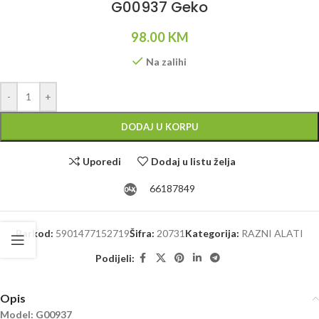
G00937 Geko
98.00
KM
Na zalihi
Alternative:
-
+
DODAJ U KORPU
Uporedi
Dodaj u listu želja
66187849
Barkod:
5901477152719
Šifra:
20731
Kategorija:
RAZNI ALATI
Podijeli:
Opis
Model: G00937