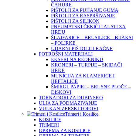
ČAHURE
PIŠTOLJI ZA PUHANJE GUMA
PIŠTOLJI ZA RASPRŠIVANJE
PIŠTOLJI ZA SILIKON
PNEUMATSKI ČEKIĆI I ALATI ZA
HRĐU
ŠLAJFARICE – BRUSILICE – BIJAKSI
– POLIRKE
UDARNI PIŠTOLJI I RAČNE
POTROŠNI MATERIJALI
EKSERI NA REDENIKU
KRONERI – TURPIJE – SKIDAČI
HRĐE
MUNICIJA ZA KLAMERICE I
HEFTALICE
ŠMIRGL PAPIRI – BRUSNE PLOČE –
DISKOVI
TORNADORI ZA DUBINSKO
ULJA ZA PODMAZIVANJE
VULKANIZERSKI TOPOVI
Trimeri i Kosilice
KOSILICE
TRIMERI
OPREMA ZA KOSILICE
OPREMA ZA TRIMERE