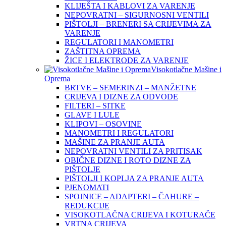
KLIJEŠTA I KABLOVI ZA VARENJE
NEPOVRATNI – SIGURNOSNI VENTILI
PIŠTOLJI – BRENERI SA CRIJEVIMA ZA
VARENJE
REGULATORI I MANOMETRI
ZAŠTITNA OPREMA
ŽICE I ELEKTRODE ZA VARENJE
Visokotlačne Mašine i
Oprema
BRTVE – SEMERINZI – MANŽETNE
CRIJEVA I DIZNE ZA ODVODE
FILTERI – SITKE
GLAVE I LULE
KLIPOVI – OSOVINE
MANOMETRI I REGULATORI
MAŠINE ZA PRANJE AUTA
NEPOVRATNI VENTILI ZA PRITISAK
OBIČNE DIZNE I ROTO DIZNE ZA
PIŠTOLJE
PIŠTOLJI I KOPLJA ZA PRANJE AUTA
PJENOMATI
SPOJNICE – ADAPTERI – ČAHURE –
REDUKCIJE
VISOKOTLAČNA CRIJEVA I KOTURAČE
VRTNA CRIJEVA