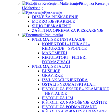
Pištolji za Krečenje
i Malterisanje
Pjeskarenje
DIZNE ZA PJESKARENJE
MOKRO PJESKARENJE
SUHO PJESKARENJE
ZAŠTITNA OPREMA ZA PJESKARENJE
Pneumatika
PNEUMATSKE INSTALACIJE
KONEKTORI – UTIKAČI –
REDUKCIJE – SPOJNICE
MANOMETRI
REGULATORI – FILTERI –
PODMAZIVAČI
PNEUMATSKI ALATI
BUŠILICE
GRAVIRKE
IZVLAKAČI INJEKTORA
OSTALI PNEUMATSKI ALATI
PIŠTOLJI ZA EKSERE – KLAMERICE
– HEFTALICE
PIŠTOLJI ZA LIM
PIŠTOLJI ZA NANOŠENJE ZAŠTITE
PIŠTOLJI ZA PODMAZIVANJE
PIŠTOLJ ZA POP NITNE I NAVOJNE