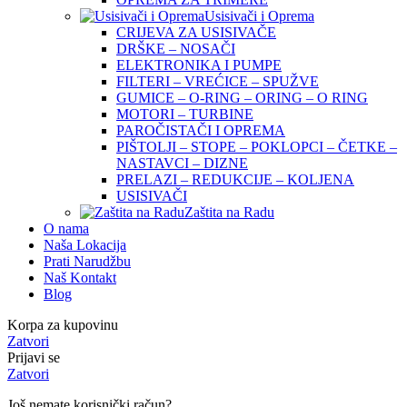
Usisivači i Oprema
CRIJEVA ZA USISIVAČE
DRŠKE – NOSAČI
ELEKTRONIKA I PUMPE
FILTERI – VREĆICE – SPUŽVE
GUMICE – O-RING – ORING – O RING
MOTORI – TURBINE
PAROČISTAČI I OPREMA
PIŠTOLJI – STOPE – POKLOPCI – ČETKE –
NASTAVCI – DIZNE
PRELAZI – REDUKCIJE – KOLJENA
USISIVAČI
Zaštita na Radu
O nama
Naša Lokacija
Prati Narudžbu
Naš Kontakt
Blog
Korpa za kupovinu
Zatvori
Prijavi se
Zatvori
Još nemate korisnički račun?