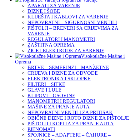
APARATI ZA VARENJE
DIZNE I ŠOBE
KLIJEŠTA I KABLOVI ZA VARENJE
NEPOVRATNI – SIGURNOSNI VENTILI
PIŠTOLJI – BRENERI SA CRIJEVIMA ZA
VARENJE
REGULATORI I MANOMETRI
ZAŠTITNA OPREMA
ŽICE I ELEKTRODE ZA VARENJE
Visokotlačne Mašine i
Oprema
BRTVE – SEMERINZI – MANŽETNE
CRIJEVA I DIZNE ZA ODVODE
ELEKTRONIKA I SKLOPKE
FILTERI – SITKE
GLAVE I LULE
KLIPOVI – OSOVINE
MANOMETRI I REGULATORI
MAŠINE ZA PRANJE AUTA
NEPOVRATNI VENTILI ZA PRITISAK
OBIČNE DIZNE I ROTO DIZNE ZA PIŠTOLJE
PIŠTOLJI I KOPLJA ZA PRANJE AUTA
PJENOMATI
SPOJNICE – ADAPTERI – ČAHURE –