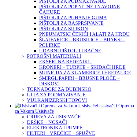
PIŠTOLJI ZA PODMAZIVANJE
PIŠTOLJI ZA POP NITNE I NAVOJNE
ČAHURE
PIŠTOLJI ZA PUHANJE GUMA
PIŠTOLJI ZA RASPRŠIVANJE
PIŠTOLJI ZA SILIKON
PNEUMATSKI ČEKIĆI I ALATI ZA HRĐU
ŠLAJFARICE – BRUSILICE – BIJAKSI –
POLIRKE
UDARNI PIŠTOLJI I RAČNE
POTROŠNI MATERIJALI
EKSERI NA REDENIKU
KRONERI – TURPIJE – SKIDAČI HRĐE
MUNICIJA ZA KLAMERICE I HEFTALICE
ŠMIRGL PAPIRI – BRUSNE PLOČE –
DISKOVI
TORNADORI ZA DUBINSKO
ULJA ZA PODMAZIVANJE
VULKANIZERSKI TOPOVI
Usisivači i Oprema
za Vakum Usisivače
CRIJEVA ZA USISIVAČE
DRŠKE – NOSAČI
ELEKTRONIKA I PUMPE
FILTERI – VREĆICE – SPUŽVE