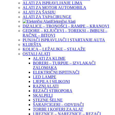
ALATI ZA ISPRAVLJANJE LIMA
ALATI ZA MOTOR AUTOMOBILA
ALATI ZA ŠASIJU
ALATI ZA TAPACIRUNGE
Električni Alati
DIZALICE – TRONOŠCI – RAMPE – KRANOVI
GEDORE – KLJUČEVI – TOREKSI – IMBUSI –
RAČNE – BITOVI
PUNJAČI ISPRAVLJAČI I STARTANJE AUTA
KLIJEŠTA
KOLICA – LEŽALJKE – STALAŽE
OSTALI ALATI
ALATI ZA KLIME
BORERI – TURPIJE – IZVLAKAČI
ZALOMAKA
ELEKTRIČNI ISPITIVAČI
LED LAMPE
LJEPILA I SILIKONI
RAZNI ALATI
REZAČI STIROPORA
SKALPELI
STEZNE ŠELNE
ŠARAFCIGERI – ODVIJAČI
TORBE I KOFERI ZA ALAT
UREZNICE – NAREZNICE – REZAČI