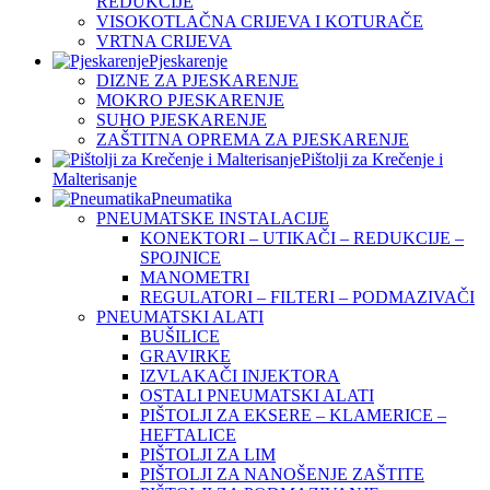
REDUKCIJE
VISOKOTLAČNA CRIJEVA I KOTURAČE
VRTNA CRIJEVA
Pjeskarenje
DIZNE ZA PJESKARENJE
MOKRO PJESKARENJE
SUHO PJESKARENJE
ZAŠTITNA OPREMA ZA PJESKARENJE
Pištolji za Krečenje i
Malterisanje
Pneumatika
PNEUMATSKE INSTALACIJE
KONEKTORI – UTIKAČI – REDUKCIJE –
SPOJNICE
MANOMETRI
REGULATORI – FILTERI – PODMAZIVAČI
PNEUMATSKI ALATI
BUŠILICE
GRAVIRKE
IZVLAKAČI INJEKTORA
OSTALI PNEUMATSKI ALATI
PIŠTOLJI ZA EKSERE – KLAMERICE –
HEFTALICE
PIŠTOLJI ZA LIM
PIŠTOLJI ZA NANOŠENJE ZAŠTITE