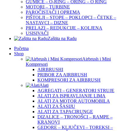
GUMICE – O-RING – ORING – O RING
MOTORI – TURBINE
PAROČISTAČI I OPREMA
PIŠTOLJI – STOPE – POKLOPCI – ČETKE –
NASTAVCI – DIZNE
PRELAZI – REDUKCIJE – KOLJENA
USISIVAČI
Zaštita na Radu
Početna
Shop
Airbrush i Mini
Kompresori
AIRBRUSHI
PRIBOR ZA AIRBRUSH
KOMPRESORI ZA AIRBRUSH
Alati
AGREGATI – GENERATORI STRUJE
ALATI ZA ISPRAVLJANJE LIMA
ALATI ZA MOTOR AUTOMOBILA
ALATI ZA ŠASIJU
ALATI ZA TAPACIRUNGE
DIZALICE – TRONOŠCI – RAMPE –
KRANOVI
GEDORE – KLJUČEVI – TOREKSI –