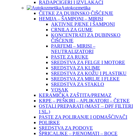
RADAPCIGERI I IZVLAKAČI
Autokozmetika
ČETKE ZA DUBINSKO ČIŠĆENJE
HEMIJA – ŠAMPONI – MIRISI
AKTIVNE PJENE I ŠAMPONI
CRNILA ZA GUME
KONCENTRATI ZA DUBINSKO
ČIŠĆENJE
PARFEMI – MIRISI –
NEUTRALIZATORI
PASTE ZA RUKE
SREDSTVA ZA FELGE I MOTORE
SREDSTVA ZA KLIME
SREDSTVA ZA KOŽU I PLASTIKU
SREDSTVA ZA MRLJE I FLEKE
SREDSTVA ZA STAKLO
VOSAK
KERAMIČKA ZAŠTITA/PREMAZ
KRPE – PEŠKIRI – APLIKATORI – ČETKE
OSTALI PREPARATI (MAST – DPF FILTERI
I SL.)
PASTE ZA POLIRANJE I ODMAŠĆIVAČI
POLIRKE
SREDSTVA ZA PODOVE
ŠPRICALJKE – PJENOMATI – BOCE