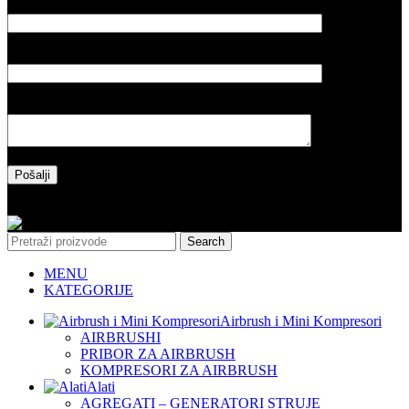
Vaš email
Naslov poruke
Vaša poruka
Please leave this field empty.
Copyright 2025 l Made by Salih&Sakinah
Search
MENU
KATEGORIJE
Airbrush i Mini Kompresori
AIRBRUSHI
PRIBOR ZA AIRBRUSH
KOMPRESORI ZA AIRBRUSH
Alati
AGREGATI – GENERATORI STRUJE