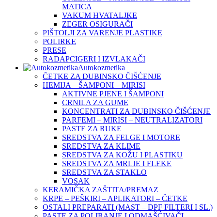
MATICA
VAKUM HVATALJKE
ZEGER OSIGURAČI
PIŠTOLJI ZA VARENJE PLASTIKE
POLIRKE
PRESE
RADAPCIGERI I IZVLAKAČI
Autokozmetika
ČETKE ZA DUBINSKO ČIŠĆENJE
HEMIJA – ŠAMPONI – MIRISI
AKTIVNE PJENE I ŠAMPONI
CRNILA ZA GUME
KONCENTRATI ZA DUBINSKO ČIŠĆENJE
PARFEMI – MIRISI – NEUTRALIZATORI
PASTE ZA RUKE
SREDSTVA ZA FELGE I MOTORE
SREDSTVA ZA KLIME
SREDSTVA ZA KOŽU I PLASTIKU
SREDSTVA ZA MRLJE I FLEKE
SREDSTVA ZA STAKLO
VOSAK
KERAMIČKA ZAŠTITA/PREMAZ
KRPE – PEŠKIRI – APLIKATORI – ČETKE
OSTALI PREPARATI (MAST – DPF FILTERI I SL.)
PASTE ZA POLIRANJE I ODMAŠĆIVAČI