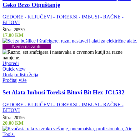
Geko Brzo Otpuštanje
GEDORE - KLJUČEVI - TOREKSI - IMBUSI - RAČNE -
BITOVI
Šifra:
20539
17.00
KM
Nema na zalihi
Uporedi
Quick view
Dodaj u listu želja
Pročitaj više
Set Alata Imbusi Toreksi Bitovi Bit Hex JC1532
GEDORE - KLJUČEVI - TOREKSI - IMBUSI - RAČNE -
BITOVI
Šifra:
20195
20.00
KM