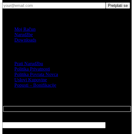
Shop
Moj Račun
Narudžbe
Downloads
Podrška
Prati Narudžbu
Politika Privatnosti
Politika Povrata Novca
Uslovi Kupovine
Popusti – Bonifikacije
Posalji Email
Vaše ime