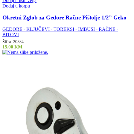
Dodaj u listu želja
Dodaj u korpu
Okretni Zglob za Gedore Račne Pištolje 1/2” Geko
GEDORE - KLJUČEVI - TOREKSI - IMBUSI - RAČNE -
BITOVI
Šifra:
20584
15.00
KM