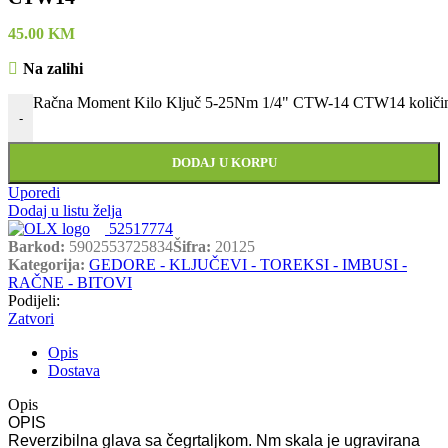
45.00
KM
Na zalihi
Račna Moment Kilo Ključ 5-25Nm 1/4" CTW-14 CTW14 količi
-
DODAJ U KORPU
Uporedi
Dodaj u listu želja
52517774
Barkod:
5902553725834
Šifra:
20125
Kategorija:
GEDORE - KLJUČEVI - TOREKSI - IMBUSI -
RAČNE - BITOVI
Podijeli:
Zatvori
Opis
Dostava
Opis
OPIS
Reverzibilna glava sa čegrtaljkom. Nm skala je ugravirana