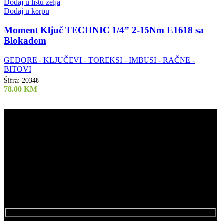
Dodaj u listu želja
Dodaj u korpu
Moment Ključ TECHNIC 1/4” 2-15Nm E1618 sa
Blokadom
GEDORE - KLJUČEVI - TOREKSI - IMBUSI - RAČNE -
BITOVI
Šifra:
20348
78.00
KM
Air Tools d.o.o.
061 808 244
Kod Doma
75272 Đurđevik
Newsletter
Pretplatite se na naš newsletter.