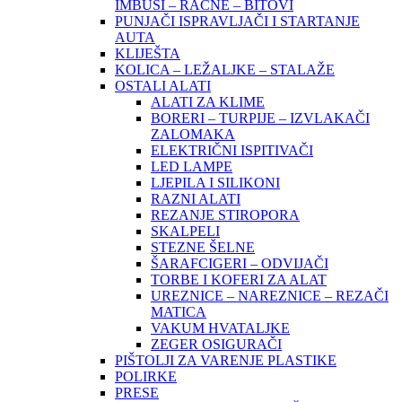
IMBUSI – RAČNE – BITOVI
PUNJAČI ISPRAVLJAČI I STARTANJE
AUTA
KLIJEŠTA
KOLICA – LEŽALJKE – STALAŽE
OSTALI ALATI
ALATI ZA KLIME
BORERI – TURPIJE – IZVLAKAČI
ZALOMAKA
ELEKTRIČNI ISPITIVAČI
LED LAMPE
LJEPILA I SILIKONI
RAZNI ALATI
REZANJE STIROPORA
SKALPELI
STEZNE ŠELNE
ŠARAFCIGERI – ODVIJAČI
TORBE I KOFERI ZA ALAT
UREZNICE – NAREZNICE – REZAČI
MATICA
VAKUM HVATALJKE
ZEGER OSIGURAČI
PIŠTOLJI ZA VARENJE PLASTIKE
POLIRKE
PRESE