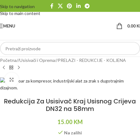
Skip to navigation
Skip to main content
MENU
0.00
K
Početna
/
Usisivači i Oprema
/
PRELAZI - REDUKCIJE - KOLJENA
Klikni da uvećaš
Redukcija Za Usisivač Kraj Usisnog Crijeva
DN32 na 58mm
15.00
KM
Na zalihi