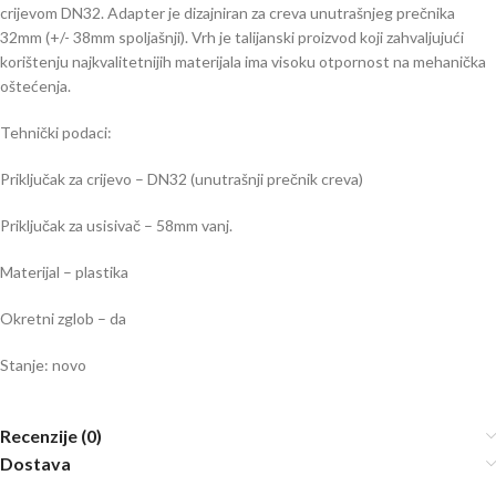
crijevom DN32. Adapter je dizajniran za creva unutrašnjeg prečnika
32mm (+/- 38mm spoljašnji). Vrh je talijanski proizvod koji zahvaljujući
korištenju najkvalitetnijih materijala ima visoku otpornost na mehanička
oštećenja.
Tehnički podaci:
Priključak za crijevo – DN32 (unutrašnji prečnik creva)
Priključak za usisivač – 58mm vanj.
Materijal – plastika
Okretni zglob – da
Stanje: novo
Recenzije (0)
Dostava