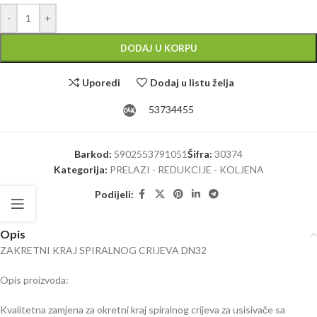
Alternative:
-
+
DODAJ U KORPU
Uporedi
Dodaj u listu želja
53734455
Barkod:
5902553791051
Šifra:
30374
Kategorija:
PRELAZI - REDUKCIJE - KOLJENA
Podijeli:
Opis
ZAKRETNI KRAJ SPIRALNOG CRIJEVA DN32
Opis proizvoda:
Kvalitetna zamjena za okretni kraj spiralnog crijeva za usisivače sa