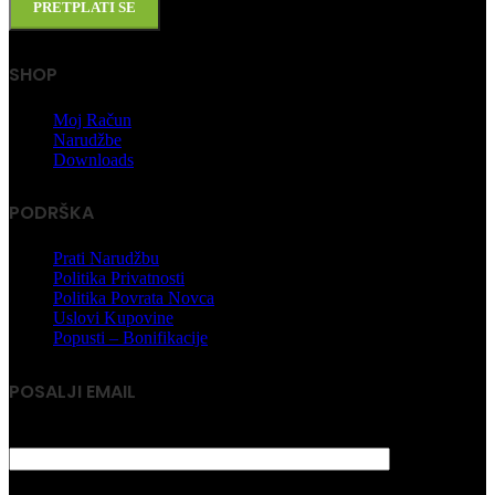
SHOP
Moj Račun
Narudžbe
Downloads
PODRŠKA
Prati Narudžbu
Politika Privatnosti
Politika Povrata Novca
Uslovi Kupovine
Popusti – Bonifikacije
POSALJI EMAIL
Vaše ime