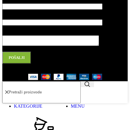
Vaš email
Naslov poruke
Vaša poruka
Please leave this field empty.
Copyright 2025 l Made by Salih&Sakinah
KATEGORIJE
MENU