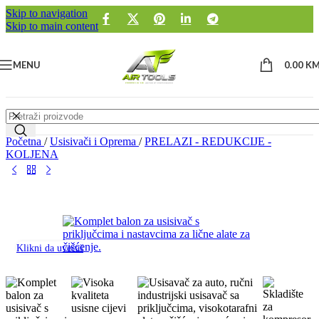
Skip to navigation
Skip to main content
MENU
0.00
K
Početna
/
Usisivači i Oprema
/
PRELAZI - REDUKCIJE -
KOLJENA
Klikni da uvećaš