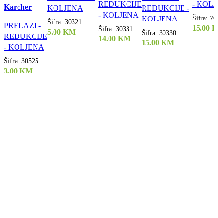
REDUKCIJE
- KOL
Karcher
KOLJENA
REDUKCIJE -
- KOLJENA
Šifra:
70
KOLJENA
Šifra:
30321
PRELAZI -
15.00
Šifra:
30331
5.00
KM
Šifra:
30330
REDUKCIJE
14.00
KM
15.00
KM
- KOLJENA
Šifra:
30525
3.00
KM