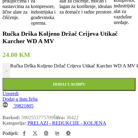
Ručka Drška Koljeno Držač Crijeva Utikač
Karcher WD A MV
24.00
KM
Ručka Drška Koljeno Držač Crijeva Utikač Karcher WD A MV k
-
DODAJ U KORPU
Uporedi
Dodaj u listu želja
59821805
Barkod:
5902553775709
Šifra:
30422
Kategorija:
PRELAZI - REDUKCIJE - KOLJENA
Podijeli: