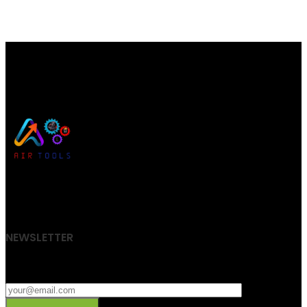
Air Tools d.o.o.
061 808 244
Kod Doma
75272 Đurđevik
NEWSLETTER
Pretplatite se na naš newsletter.