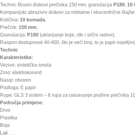
Technic Brusni diskovi prečnika 150 mm, granulacija
P180
,
10
Kompanijski abrazivni diskovi za orbitalne i ekscentrične šlajfari
Količina:
10 komada,
Prečnik:
150 mm
,
Granulacija:
P180
(uklanjanje boje, rđe i slični radovi),
Raspon dostupnosti 40-400, što je veći broj, to je papir osjetljivij
Technic
Karakteristike:
Vezivo: sintetička smola
Zrno: elektrokorund
Nasip: otvoren
Podloga: E papir
Rupe: GLS 3 sistem – 6 rupa za usisavanje prašine prečnika
Područja primjene:
Drvo
Plastika
Boje
Lak