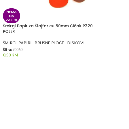
NEMA
NA
ZALIHI
Šmirgl Papir za Šlajfaricu 50mm Čičak P320
POLER
ŠMIRGL PAPIRI - BRUSNE PLOČE - DISKOVI
Šifra:
70060
0.50
KM