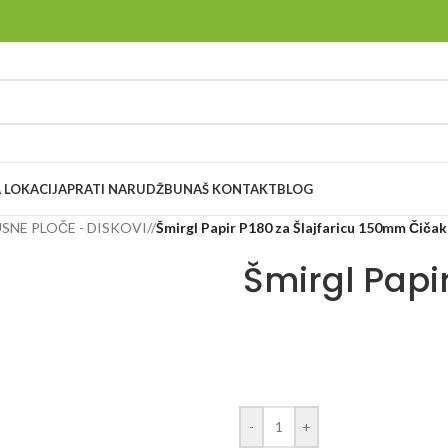
 LOKACIJA
PRATI NARUDŽBU
NAŠ KONTAKT
BLOG
USNE PLOČE - DISKOVI
/
Šmirgl Papir P180 za Šlajfaricu 150mm Čiča
Šmirgl Papi
-
+