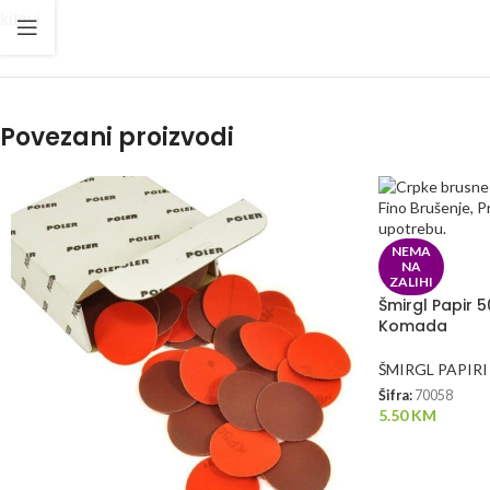
kitovi
Povezani proizvodi
NEMA
NA
ZALIHI
Šmirgl Papir 
Komada
ŠMIRGL PAPIRI
Šifra:
70058
5.50
KM