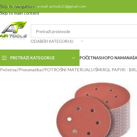
Skip to navigation
ontakt: 061/808-244 e-mail: airtools21@gmail.com
Skip to main content
ODABERI KATEGORIJU
PRETRAŽI KATEGORIJE
POČETNA
SHOP
O NAMA
NAŠA
Početna
/
Pneumatika
/
POTROŠNI MATERIJALI
/
ŠMIRGL PAPIRI - BR