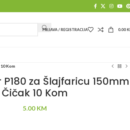
PRIJAVA / REGISTRACIJA
0.00
K
k 10 Kom
r P180 za Šlajfaricu 150mm
Čičak 10 Kom
5.00
KM
Alternative: