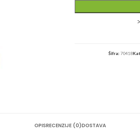
Šifra:
70418
Kat
OPIS
RECENZIJE (0)
DOSTAVA