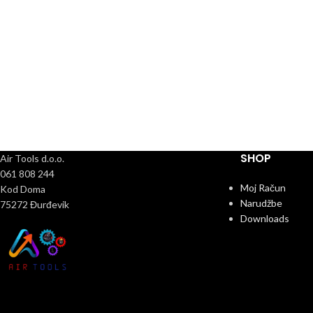
SHOP
Air Tools d.o.o.
061 808 244
Moj Račun
Kod Doma
Narudžbe
75272 Đurđevik
Downloads