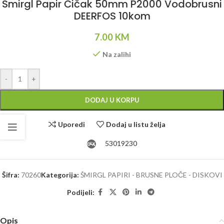
Smirgl Papir Čičak 50mm P2000 Vodobrusni
DEERFOS 10kom
7.00
KM
Na zalihi
Alternative:
-
+
DODAJ U KORPU
Uporedi
Dodaj u listu želja
53019230
Šifra:
70260
Kategorija:
ŠMIRGL PAPIRI - BRUSNE PLOČE - DISKOVI
Podijeli:
Opis