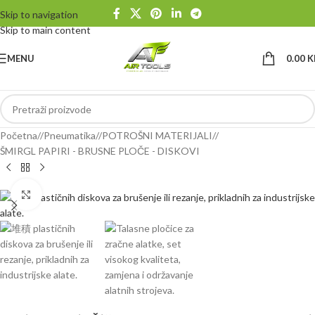
Skip to navigation
Skip to main content
MENU
0.00
K
Početna
/
Pneumatika
/
POTROŠNI MATERIJALI
/
ŠMIRGL PAPIRI - BRUSNE PLOČE - DISKOVI
Klikni da uvećaš