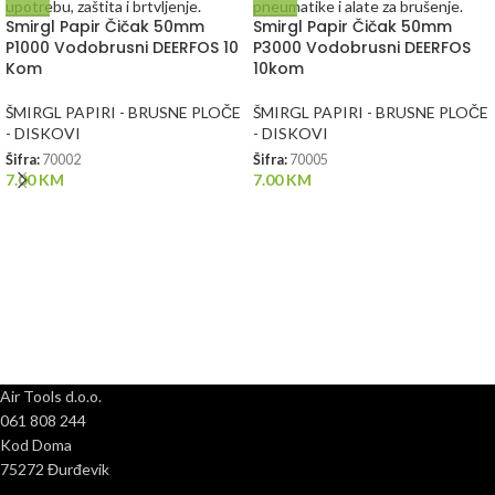
Smirgl Papir Čičak 50mm
Smirgl Papir Čičak 50mm
P1000 Vodobrusni DEERFOS 10
P3000 Vodobrusni DEERFOS
Kom
10kom
ŠMIRGL PAPIRI - BRUSNE PLOČE
ŠMIRGL PAPIRI - BRUSNE PLOČE
- DISKOVI
- DISKOVI
Šifra:
70002
Šifra:
70005
7.00
KM
7.00
KM
Air Tools d.o.o.
061 808 244
Kod Doma
75272 Đurđevik