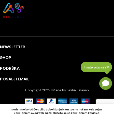
NEWSLETTER
SHOP
×
Imate pitanje?
PODRŠKA
POSALJI EMAIL
Copyright 2025 l Made by Salih&Sakinah
Koristimo kolačiće u cilju poboljšanja iskustva na našem web sajtu.
Korištenjem ovog web sajta, šlažete se sa korištenjem kolačića.