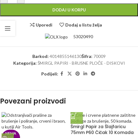
DODAJ U KORPU
Uporedi
Dodaj u listu želja
53020490
Barkod:
4014855146130
Šifra:
70009
Kategorija:
ŠMIRGL PAPIRI - BRUSNE PLOČE - DISKOVI
Podijeli:
Povezani proizvodi
Šmirgl Papir za Šlajfaricu
75mm P60 Čičak 10 Komada
NEMA
NA