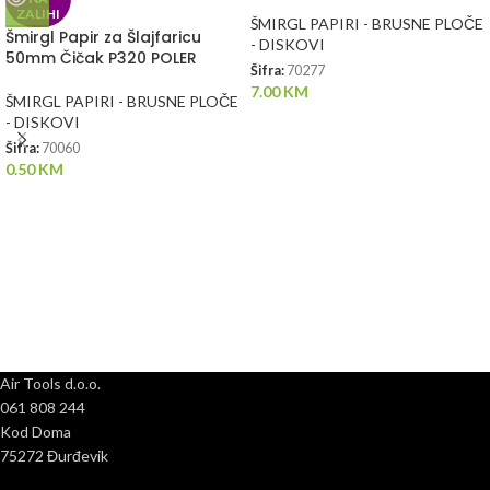
ZALIHI
ŠMIRGL PAPIRI - BRUSNE PLOČE
Šmirgl Papir za Šlajfaricu
- DISKOVI
50mm Čičak P320 POLER
Šifra:
70277
7.00
KM
ŠMIRGL PAPIRI - BRUSNE PLOČE
- DISKOVI
Šifra:
70060
0.50
KM
Air Tools d.o.o.
061 808 244
Kod Doma
75272 Đurđevik